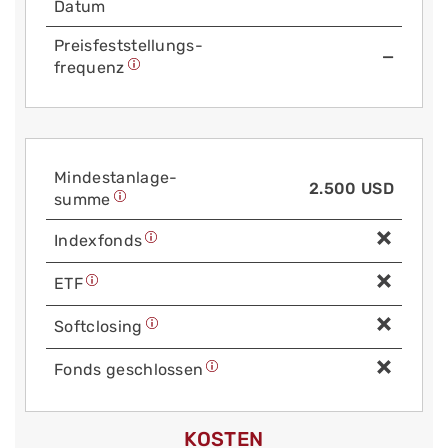
Datum
Preis­fest­stellungs­
—
frequenz
Mindest­anlage­
2.500 USD
summe
Index­fonds
ETF
Soft­closing
Fonds geschlossen
KOSTEN