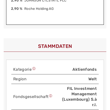
2,90 %
JOHNSON CTLS INTL PLC
2,90 %
Roche Holding AG
STAMMDATEN
Kategorie
Aktienfonds
Region
Welt
FIL Investment
Management
Fonds­gesellschaft
(Luxembourg) S.à
r.l.