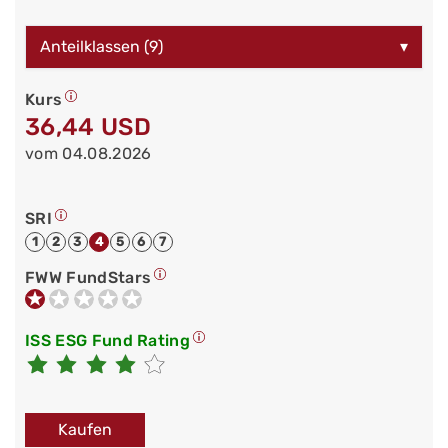
Anteilklassen (9)
▾
Kurs
36,44 USD
vom 04.08.2026
SRI
1
2
3
4
5
6
7
FWW FundStars
ISS ESG Fund Rating
Kaufen