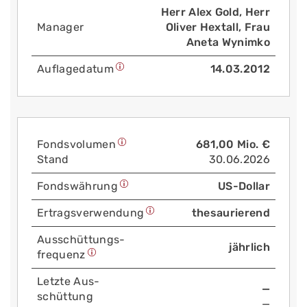
Herr Alex Gold, Herr
Manager
Oliver Hextall, Frau
Aneta Wynimko
Auflage­datum
14.03.2012
Fonds­volumen
681,00 Mio. €
Stand
30.06.2026
Fonds­währung
US-Dollar
Ertrags­verwendung
thesaurierend
Aus­schüttungs­
jährlich
frequenz
Letzte Aus­
—
schüttung
—