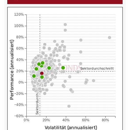
120%
100%
80%
Performance (annualisiert)
60%
40%
Sektordurchschnitt
20%
0%
Sektordurchschnitt
−20%
−40%
−60%
0%
20%
40%
60%
80%
Volatilität (annualisiert)