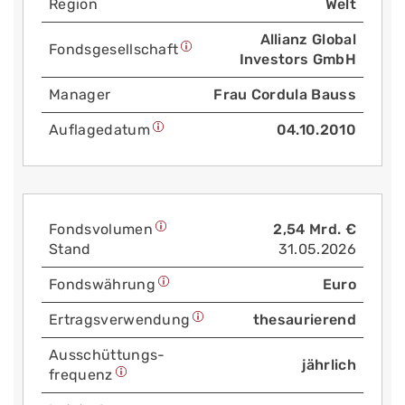
Region
Welt
Allianz Global
Fonds­gesellschaft
Investors GmbH
Manager
Frau Cordula Bauss
Auflage­datum
04.10.2010
Fonds­volumen
2,54 Mrd. €
Stand
31.05.2026
Fonds­währung
Euro
Ertrags­verwendung
thesaurierend
Aus­schüttungs­
jährlich
frequenz