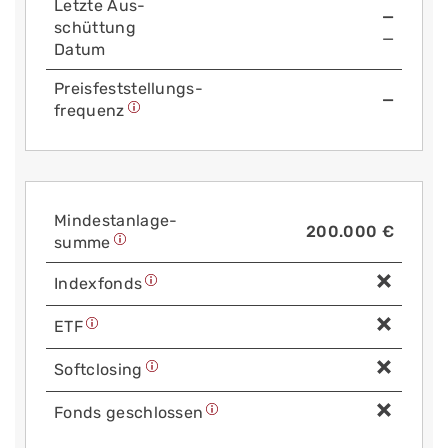
Letzte Aus­
—
schüttung
—
Datum
Preis­fest­stellungs­
—
frequenz
Mindest­anlage­
200.000 €
summe
Index­fonds
ETF
Soft­closing
Fonds geschlossen