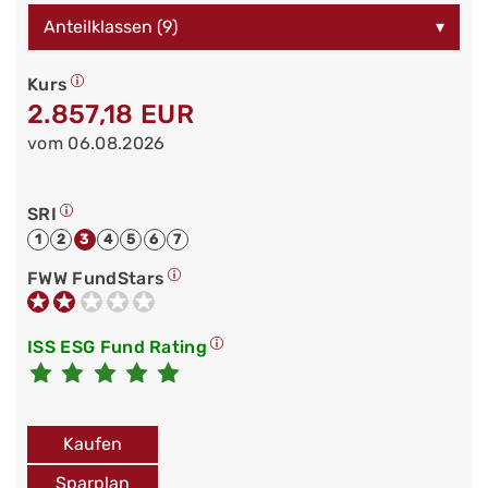
Anteilklassen (9)
▾
Kurs
2.857,18 EUR
vom 06.08.2026
SRI
1
2
3
4
5
6
7
FWW FundStars
ISS ESG Fund Rating
Kaufen
Sparplan