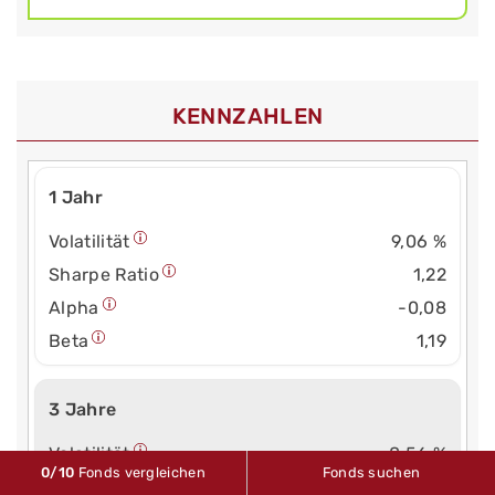
KENNZAHLEN
1 Jahr
Volatilität
9,06 %
Sharpe Ratio
1,22
Alpha
-0,08
Beta
1,19
3 Jahre
Volatilität
8,56 %
0
/10
Fonds vergleichen
Fonds suchen
Sharpe Ratio
0,72