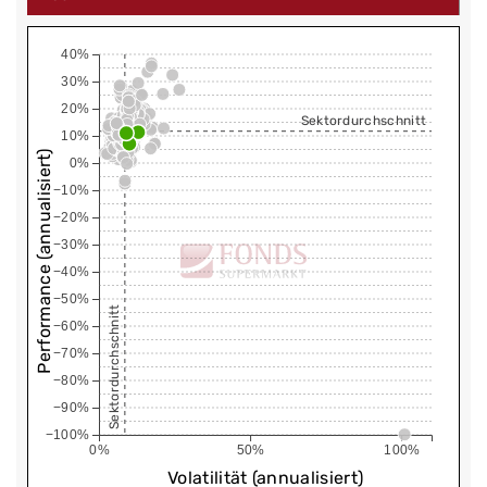
40%
30%
20%
Sektordurchschnitt
10%
Performance (annualisiert)
0%
−10%
−20%
−30%
−40%
−50%
Sektordurchschnitt
−60%
−70%
−80%
−90%
−100%
0%
50%
100%
Volatilität (annualisiert)