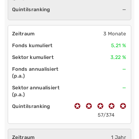
—
3 Monate
5,21 %
3,22 %
—
—
57/374
1 Jahr