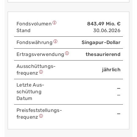
Fonds­volumen
843,49 Mio. €
Stand
30.06.2026
Fonds­währung
Singapur-Dollar
Ertrags­verwendung
thesaurierend
Aus­schüttungs­
jährlich
frequenz
Letzte Aus­
—
schüttung
—
Datum
Preis­fest­stellungs­
—
frequenz