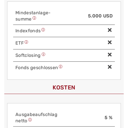
Mindest­anlage­
5.000 USD
summe
Index­fonds
ETF
Soft­closing
Fonds geschlossen
KOSTEN
Aus­gabe­auf­schlag
5 %
netto