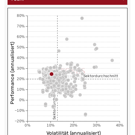
80%
70%
60%
Performance (annualisiert)
50%
40%
30%
Sektordurchschnitt
20%
Sektordurchschnitt
10%
0%
−10%
−20%
0%
10%
20%
30%
40%
Volatilität (annualisiert)