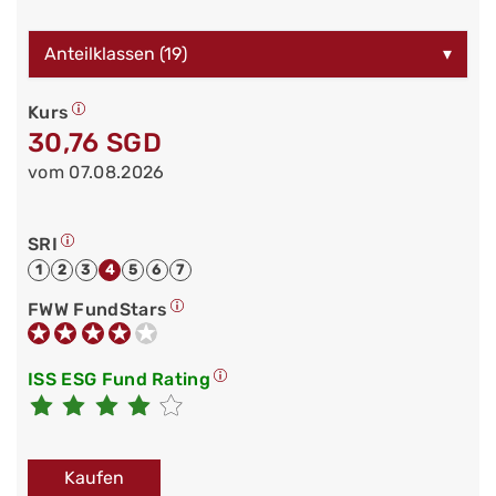
Anteilklassen (19)
▾
Kurs
30,76 SGD
vom 07.08.2026
SRI
1
2
3
4
5
6
7
FWW FundStars
ISS ESG Fund Rating
Kaufen