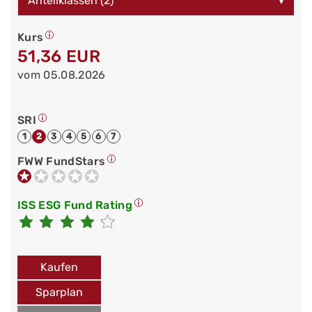
Anteilklassen (2)
▾
Kurs
51,36 EUR
vom 05.08.2026
SRI
1
2
3
4
5
6
7
FWW FundStars
ISS ESG Fund Rating
Kaufen
Sparplan