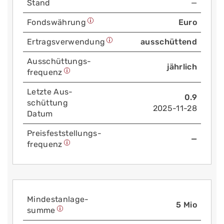
Stand
—
Fonds­währung
Euro
Ertrags­verwendung
ausschüttend
Aus­schüttungs­
jährlich
frequenz
Letzte Aus­
0.9
schüttung
2025-11-28
Datum
Preis­fest­stellungs­
—
frequenz
Mindest­anlage­
5 Mio
summe