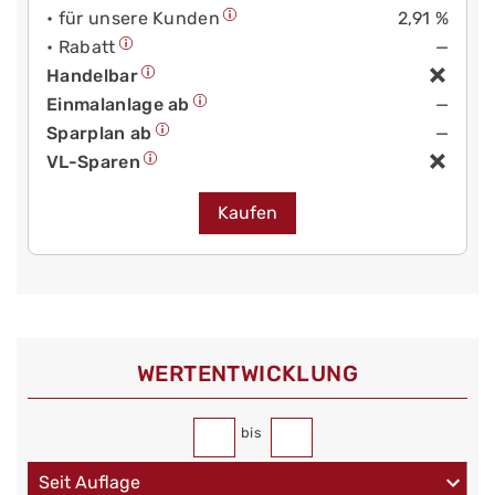
• für unsere Kunden
2,91 %
• Rabatt
—
Handelbar
Einmalanlage ab
—
Sparplan ab
—
VL-Sparen
Kaufen
WERT­ENTWICKLUNG
bis