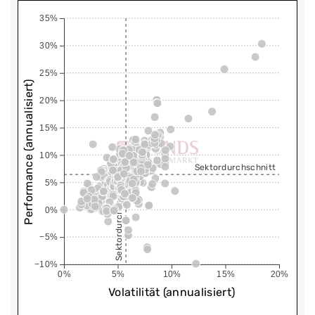
35%
30%
25%
Performance (annualisiert)
20%
15%
10%
Sektordurchschnitt
5%
Sektordurchschnitt
0%
−5%
−10%
0%
5%
10%
15%
20%
Volatilität (annualisiert)