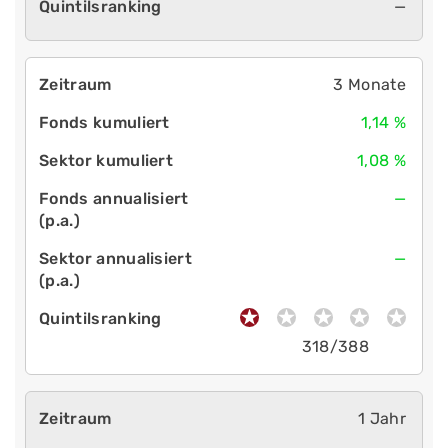
—
3 Monate
1,14 %
1,08 %
—
—
318/388
1 Jahr