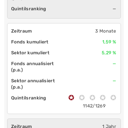
—
3 Monate
1,59 %
5,29 %
—
—
1142/1269
1 Jahr