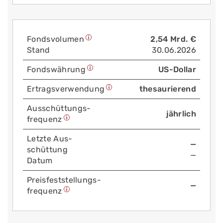
Fonds­volumen
2,54 Mrd. €
Stand
30.06.2026
Fonds­währung
US-Dollar
Ertrags­verwendung
thesaurierend
Aus­schüttungs­
jährlich
frequenz
Letzte Aus­
—
schüttung
—
Datum
Preis­fest­stellungs­
—
frequenz