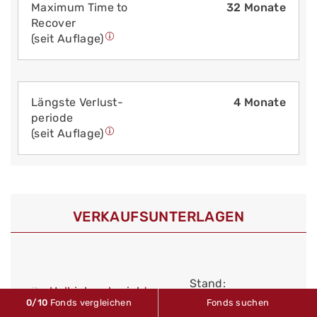
Maximum Time to
32 Monate
Recover
(seit Auflage)
Längste Verlust­
4 Monate
periode
(seit Auflage)
VERKAUFS­UNTERLAGEN
Stand:
Halbjahresbericht
28.02.2026
0
/10
Fonds vergleichen
Fonds suchen