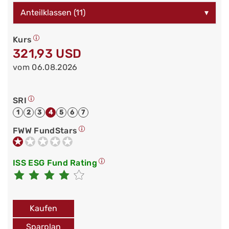
Anteilklassen (11)
▾
Kurs
321,93 USD
vom 06.08.2026
SRI
1
2
3
4
5
6
7
FWW FundStars
ISS ESG Fund Rating
Kaufen
Sparplan