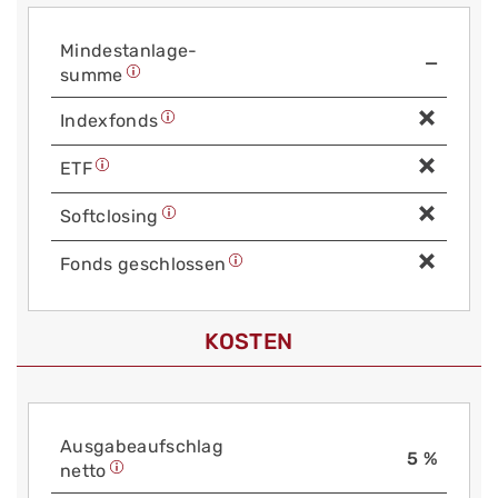
Mindest­anlage­
—
summe
Index­fonds
ETF
Soft­closing
Fonds geschlossen
KOSTEN
Aus­gabe­auf­schlag
5 %
netto