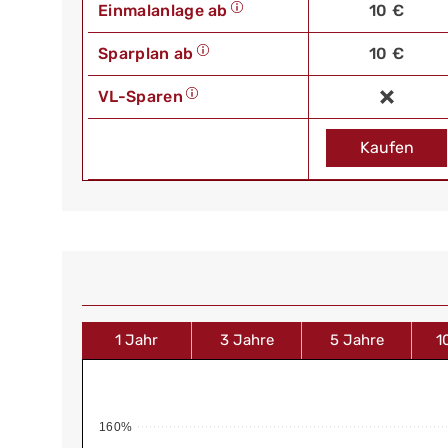
Einmalanlage ab
10 €
Sparplan ab
10 €
VL-Sparen
Kaufen
1 Jahr
3 Jahre
5 Jahre
1
160%