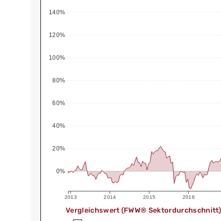
140%
120%
100%
80%
60%
40%
20%
0%
2013
2014
2015
2016
Vergleichswert (FWW® Sektordurchschnitt