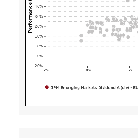
Performance (annualisiert)
40%
30%
20%
10%
0%
−10%
−20%
5%
10%
15%
JPM Emerging Markets Dividend A (div) - E