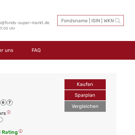
fo@fonds-super-markt.de
 17.00 Uhr
er uns
FAQ
Kaufen
Sparplan
6
7
Vergleichen
ars
 Rating