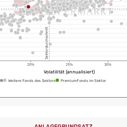
Sektordurchschnitt
20%
25%
30%
Volatilität (annualisiert)
UR
Weitere Fonds des Sektors
PremiumFonds im Sektor
ANLAGEGRUNDSATZ