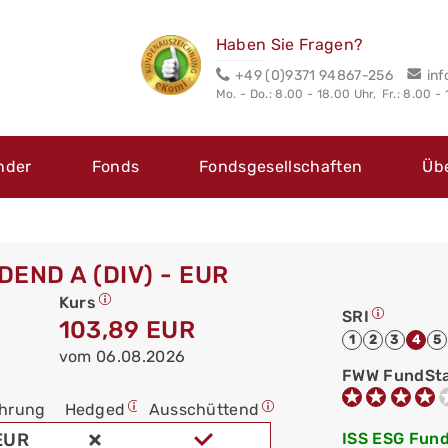
Haben Sie Fragen?
+49 (0)9371 94867-256
in
Mo. - Do.: 8.00 - 18.00 Uhr,
Fr.: 8.00 -
nder
Fonds
Fondsgesellschaften
Üb
END A (DIV) - EUR
Kurs
SRI
103,89 EUR
1
2
3
4
5
vom 06.08.2026
FWW FundSt
hrung
Hedged
Ausschüttend
EUR
ISS ESG Fund