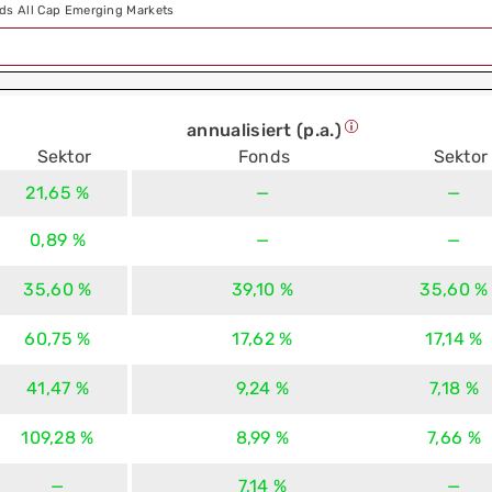
ds All Cap Emerging Markets
annualisiert (p.a.)
Sektor
Fonds
Sektor
21,65 %
—
—
0,89 %
—
—
35,60 %
39,10 %
35,60 %
60,75 %
17,62 %
17,14 %
41,47 %
9,24 %
7,18 %
109,28 %
8,99 %
7,66 %
—
7,14 %
—