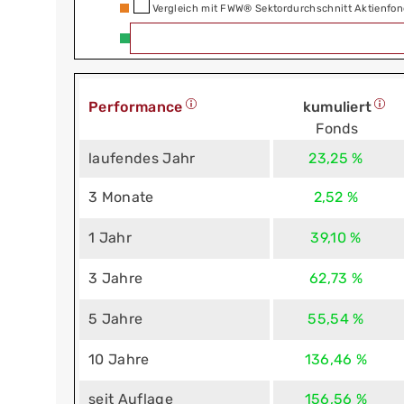
Vergleich mit FWW® Sektordurchschnitt Aktienfon
Performance
kumuliert
Fonds
laufendes Jahr
23,25 %
3 Monate
2,52 %
1 Jahr
39,10 %
3 Jahre
62,73 %
5 Jahre
55,54 %
10 Jahre
136,46 %
seit Auflage
156,56 %