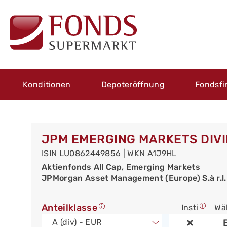
Konditionen
Depoteröffnung
Fondsfi
JPM EMERGING MARKETS DIVID
ISIN LU0862449856 | WKN A1J9HL
Aktienfonds All Cap, Emerging Markets
JPMorgan Asset Management (Europe) S.à r.l.
Anteilklasse
Insti
Wä
A (div) - EUR