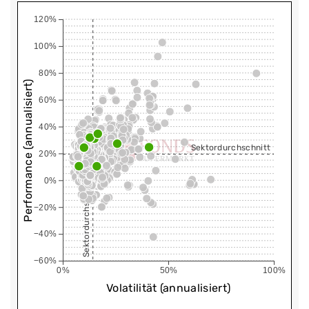
120%
100%
80%
Performance (annualisiert)
60%
40%
Sektordurchschnitt
20%
0%
Sektordurchschnitt
−20%
−40%
−60%
0%
50%
100%
Volatilität (annualisiert)