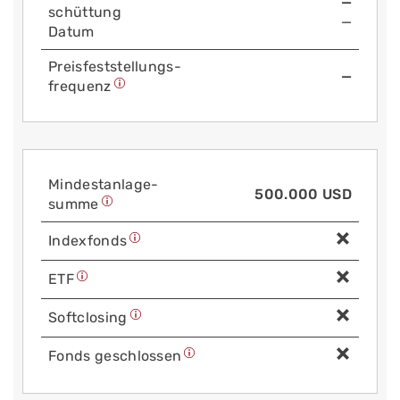
—
schüttung
—
Datum
Preis­fest­stellungs­
—
frequenz
Mindest­anlage­
500.000 USD
summe
Index­fonds
ETF
Soft­closing
Fonds geschlossen