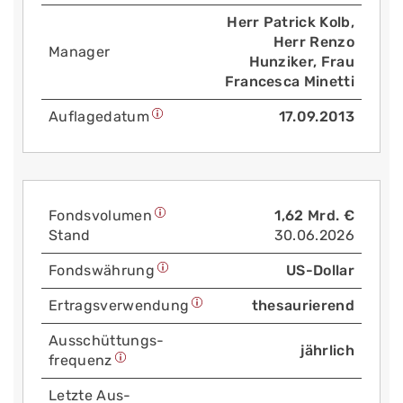
Herr Patrick Kolb,
Herr Renzo
Manager
Hunziker, Frau
Francesca Minetti
Auflage­datum
17.09.2013
Fonds­volumen
1,62 Mrd. €
Stand
30.06.2026
Fonds­währung
US-Dollar
Ertrags­verwendung
thesaurierend
Aus­schüttungs­
jährlich
frequenz
Letzte Aus­