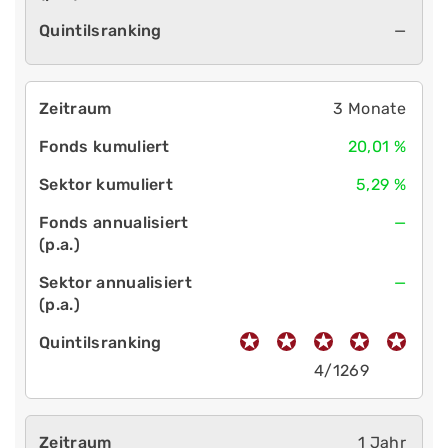
—
3 Monate
20,01 %
5,29 %
—
—
4/1269
1 Jahr