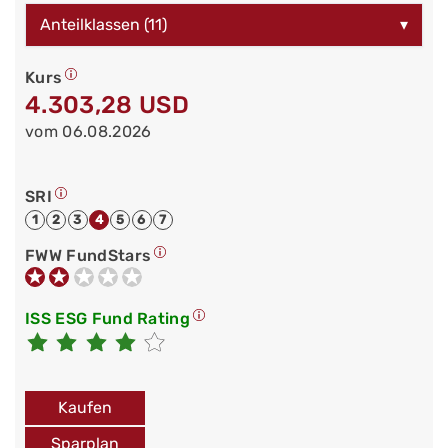
Anteilklassen (11)
▾
Kurs
4.303,28 USD
vom 06.08.2026
SRI
1
2
3
4
5
6
7
FWW FundStars
ISS ESG Fund Rating
Kaufen
Sparplan