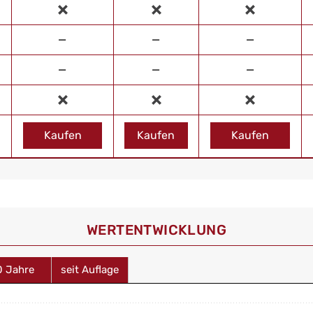
—
—
—
—
—
—
Kaufen
Kaufen
Kaufen
WERT­ENTWICKLUNG
0 Jahre
seit Auflage