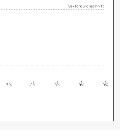
Sektordurchschnitt
7%
8%
8%
9%
9%