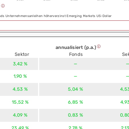
)
nds Unternehmensanleihen höherverzinst Emerging Markets US-Dollar
annualisiert (p.a.)
Sektor
Fonds
Se
3,42 %
—
1,90 %
—
4,53 %
5,04 %
4,5
15,52 %
6,85 %
4,9
4,09 %
0,83 %
0,8
23,49 %
2,78 %
2,1