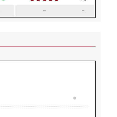
—
—
—