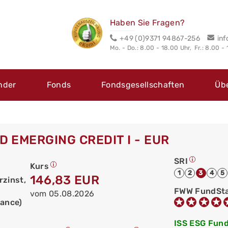
Haben Sie Fragen?
+49 (0)9371 94867-256
in
Mo. - Do.: 8.00 - 18.00 Uhr,
Fr.: 8.00 -
nder
Fonds
Fondsgesellschaften
Üb
 EMERGING CREDIT I - EUR
SRI
Kurs
1
2
3
4
5
146,83 EUR
zinst,
FWW FundSt
vom 05.08.2026
ance)
ISS ESG Fund