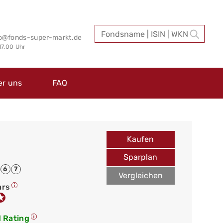
fo@fonds-super-markt.de
 17.00 Uhr
er uns
FAQ
Kaufen
Sparplan
6
7
Vergleichen
ars
 Rating