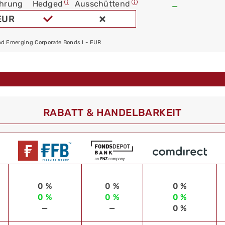
hrung
Hedged
Ausschüttend
—
EUR
nd Emerging Corporate Bonds I - EUR
RABATT & HANDELBARKEIT
0 %
0 %
0 %
0 %
0 %
0 %
—
—
0 %