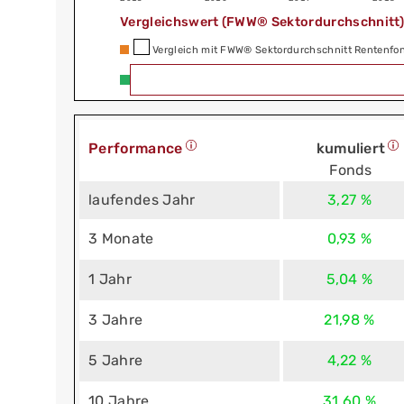
Vergleichswert (FWW® Sektordurchschnitt
Vergleich mit FWW® Sektordurchschnitt Rentenfo
Performance
kumuliert
Fonds
laufendes Jahr
3,27 %
3 Monate
0,93 %
1 Jahr
5,04 %
3 Jahre
21,98 %
5 Jahre
4,22 %
10 Jahre
31,60 %