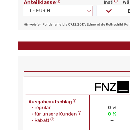
Anteilklasse
Insti
Wä
I - EUR H
Hinweis(e): Fondsname bis 07.12.2017: Edmond de Rothschild Fu
Ausgabeaufschlag
• regulär
0 %
• für unsere Kunden
0 %
• Rabatt
—