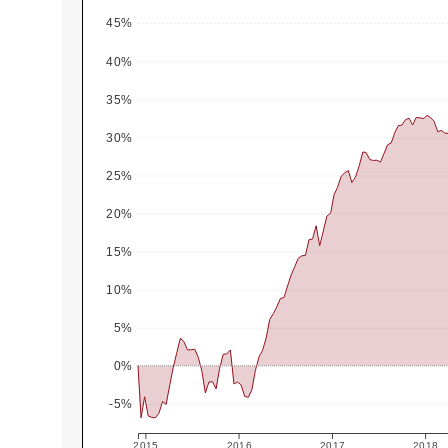
45%
40%
35%
30%
25%
20%
15%
10%
5%
0%
-5%
2015
2016
2017
2018