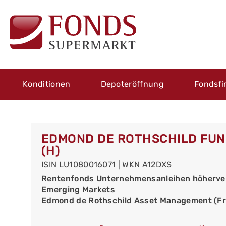
Konditionen
Depoteröffnung
Fondsfi
EDMOND DE ROTHSCHILD FUND
(H)
ISIN LU1080016071 | WKN A12DXS
Rentenfonds Unternehmensanleihen höherver
Emerging Markets
Edmond de Rothschild Asset Management (Fr