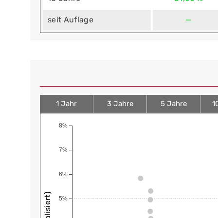
seit Auflage
—
1 Jahr
3 Jahre
5 Jahre
1
8%
7%
6%
5%