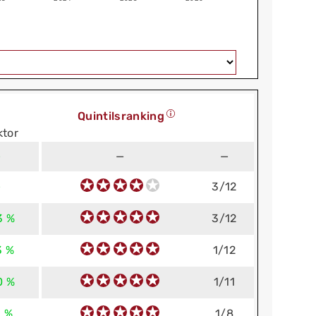
Quintilsranking
ktor
—
—
—
—
3/12
3 %
3/12
3 %
1/12
0 %
1/11
3 %
1/8