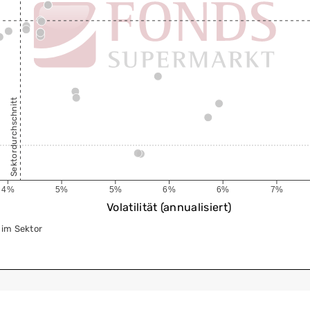
Sektordurchschnitt
4%
5%
5%
6%
6%
7%
Volatilität (annualisiert)
im Sektor