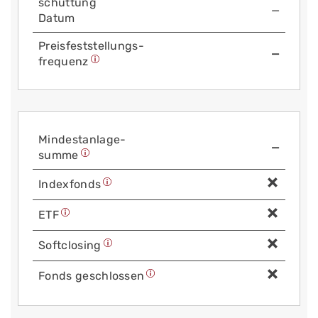
schüttung
—
Datum
Preis­fest­stellungs­
—
frequenz
Mindest­anlage­
—
summe
Index­fonds
ETF
Soft­closing
Fonds geschlossen