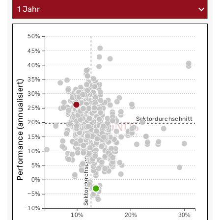
50%
45%
40%
35%
Performance (annualisiert)
30%
25%
Sektordurchschnitt
20%
15%
10%
Sektordurchschnitt
5%
0%
−5%
−10%
10%
20%
30%