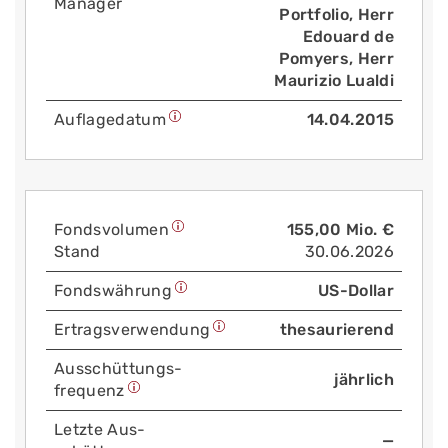
Manager
Portfolio, Herr
Edouard de
Pomyers, Herr
Maurizio Lualdi
Auflage­datum
14.04.2015
Fonds­volumen
155,00 Mio. €
Stand
30.06.2026
Fonds­währung
US-Dollar
Ertrags­verwendung
thesaurierend
Aus­schüttungs­
jährlich
frequenz
Letzte Aus­
—