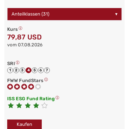
Anteilklassen (31)
▾
Kurs
79,87 USD
vom 07.08.2026
SRI
1
2
3
4
5
6
7
FWW FundStars
ISS ESG Fund Rating
Kaufen