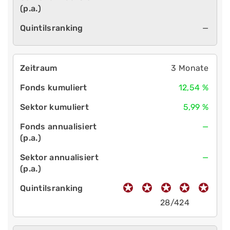
—
3 Monate
12,54 %
5,99 %
—
—
28/424