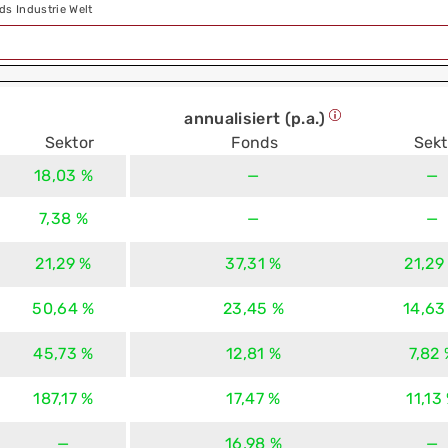
s Industrie Welt
annualisiert (p.a.)
Sektor
Fonds
Sekt
18,03 %
—
—
7,38 %
—
—
21,29 %
37,31 %
21,29
50,64 %
23,45 %
14,63
45,73 %
12,81 %
7,82
187,17 %
17,47 %
11,13
—
16,98 %
—