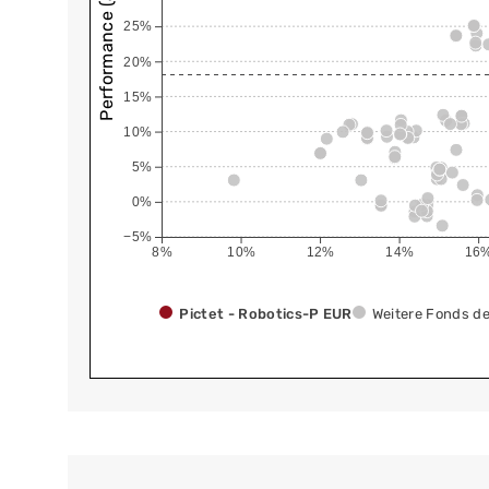
Performance (annualisiert)
25%
20%
15%
10%
5%
0%
−5%
8%
10%
12%
14%
16
Pictet - Robotics-P EUR
Weitere Fonds de