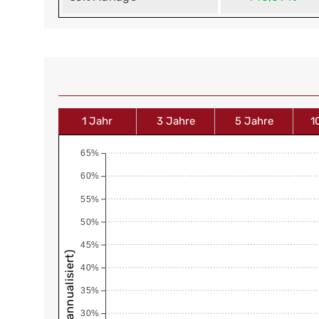
1 Jahr
3 Jahre
5 Jahre
1
65%
60%
55%
50%
45%
40%
35%
30%