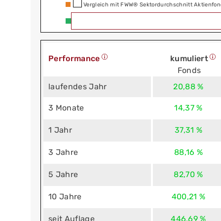
Vergleich mit FWW® Sektordurchschnitt Aktienfond
Performance
kumuliert
Fonds
laufendes Jahr
20,88 %
3 Monate
14,37 %
1 Jahr
37,31 %
3 Jahre
88,16 %
5 Jahre
82,70 %
10 Jahre
400,21 %
seit Auflage
446,69 %