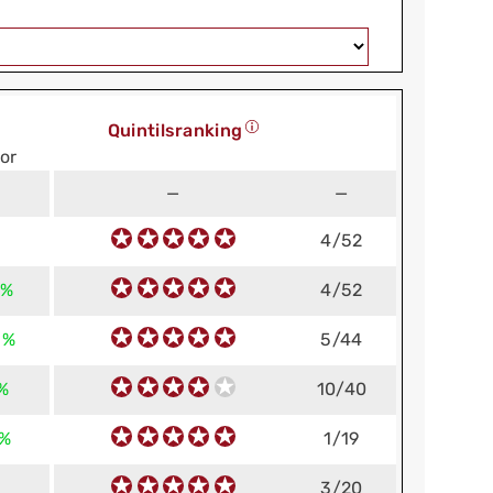
Quintilsranking
or
—
—
4/52
 %
4/52
 %
5/44
 %
10/40
 %
1/19
3/20