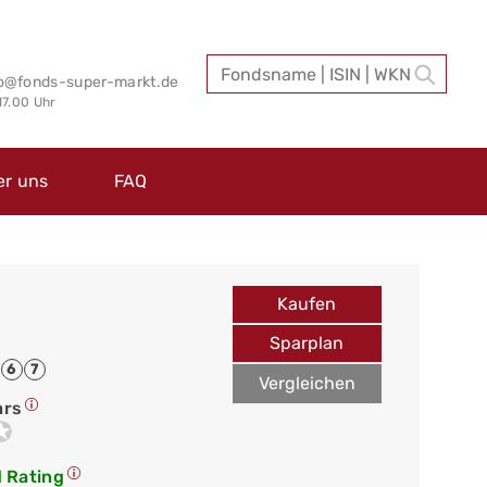
fo@fonds-super-markt.de
 17.00 Uhr
er uns
FAQ
Kaufen
Sparplan
6
7
Vergleichen
ars
 Rating