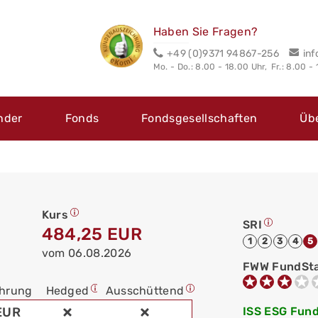
Haben Sie Fragen?
+49 (0)9371 94867-256
in
Mo. - Do.: 8.00 - 18.00 Uhr,
Fr.: 8.00 -
nder
Fonds
Fondsgesellschaften
Üb
Kurs
SRI
484,25 EUR
1
2
3
4
5
vom 06.08.2026
FWW FundSt
hrung
Hedged
Ausschüttend
EUR
ISS ESG Fund