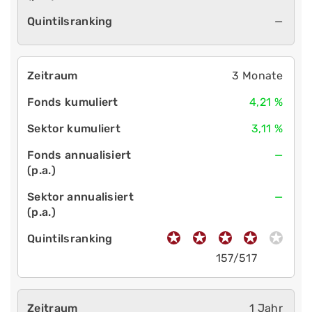
—
3 Monate
4,21 %
3,11 %
—
—
157/517
1 Jahr