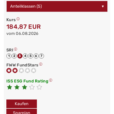
Anteilklassen (5)
▾
Kurs
184,87 EUR
vom 06.08.2026
SRI
1
2
3
4
5
6
7
FWW FundStars
ISS ESG Fund Rating
Kaufen
Sparplan