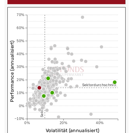
70%
60%
50%
Performance (annualisiert)
40%
30%
20%
Sektordurchschnitt
Sektordurchschnitt
10%
0%
−10%
0%
20%
40%
Volatilität (annualisiert)