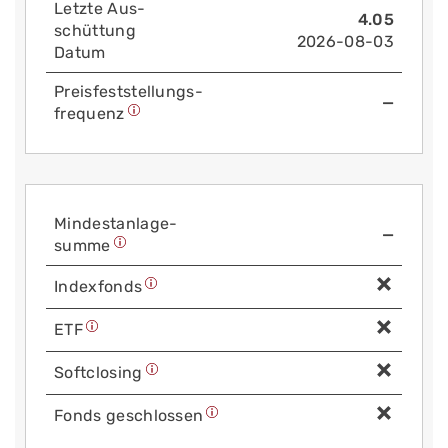
Letzte Aus­
4.05
schüttung
2026-08-03
Datum
Preis­fest­stellungs­
—
frequenz
Mindest­anlage­
—
summe
Index­fonds
ETF
Soft­closing
Fonds geschlossen