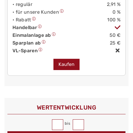
• regulär
2,91 %
• für unsere Kunden
0 %
• Rabatt
100 %
Handelbar
Einmalanlage ab
50 €
Sparplan ab
25 €
VL-Sparen
Kaufen
WERT­ENTWICKLUNG
bis