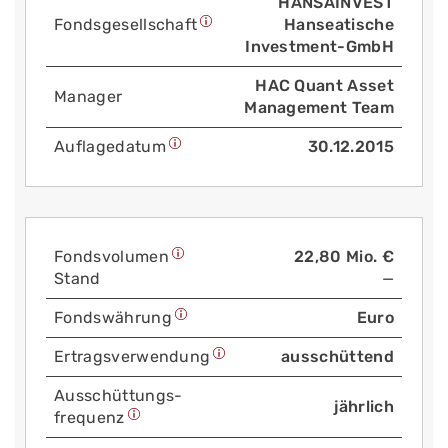
HANSAINVEST
Fonds­gesellschaft
Hanseatische
Investment-GmbH
HAC Quant Asset
Manager
Management Team
Auflage­datum
30.12.2015
Fonds­volumen
22,80 Mio. €
Stand
—
Fonds­währung
Euro
Ertrags­verwendung
ausschüttend
Aus­schüttungs­
jährlich
frequenz