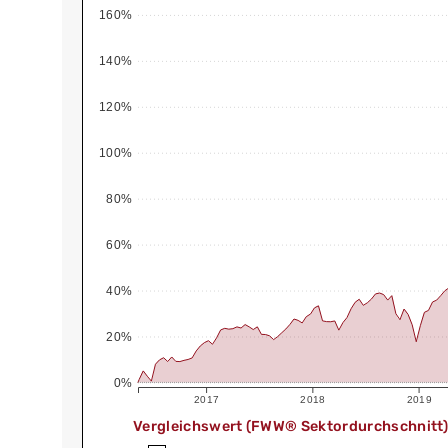
160%
140%
120%
100%
80%
60%
40%
20%
0%
2017
2018
2019
Vergleichswert (FWW® Sektordurchschnitt