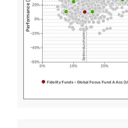
Performance (annualisiert)
20%
0%
Sektordurchschnitt
−20%
−40%
−60%
0%
10%
20%
Fidelity Funds - Global Focus Fund A Acc (