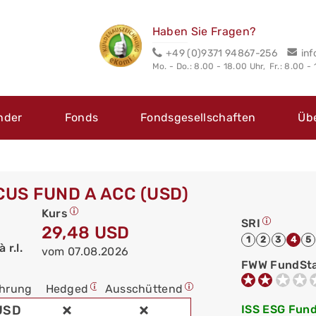
Haben Sie Fragen?
+49 (0)9371 94867-256
in
Mo. - Do.: 8.00 - 18.00 Uhr,
Fr.: 8.00 -
nder
Fonds
Fondsgesellschaften
Üb
CUS FUND A ACC (USD)
Kurs
SRI
29,48 USD
1
2
3
4
5
r.l.
vom 07.08.2026
FWW FundSt
hrung
Hedged
Ausschüttend
USD
ISS ESG Fund