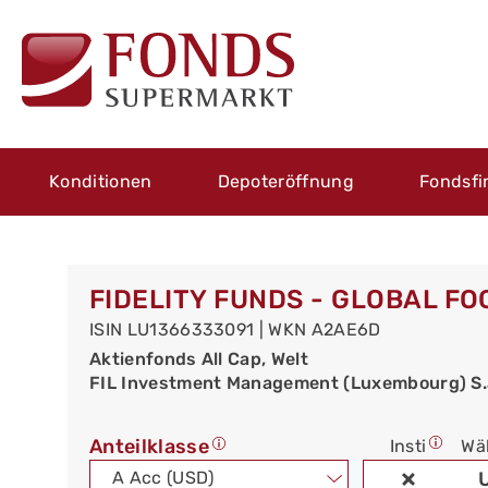
Konditionen
Depoteröffnung
Fondsfi
FIDELITY FUNDS - GLOBAL FO
ISIN LU1366333091 | WKN A2AE6D
Aktienfonds All Cap, Welt
FIL Investment Management (Luxembourg) S.à 
Anteilklasse
Insti
Wä
A Acc (USD)