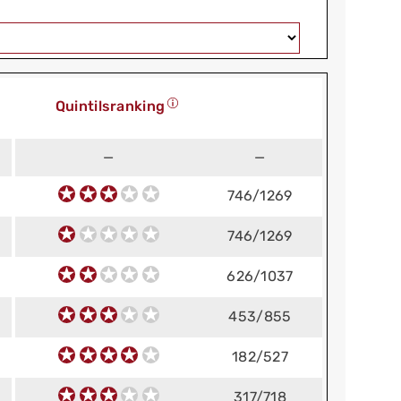
Quintilsranking
—
—
746/1269
746/1269
626/1037
453/855
182/527
317/718