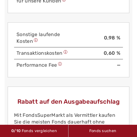
für unsere Kunden
Sonstige laufende
0,98 %
Kosten
Trans­aktions­kosten
0,60 %
Performance Fee
—
Rabatt auf den Ausgabeaufschlag
Mit FondsSuperMarkt als Vermittler kaufen
Sie die meisten Fonds dauerhaft ohne
Ausgabeaufschlag ins kostenlose Depot!
0
/10
Fonds vergleichen
Fonds suchen