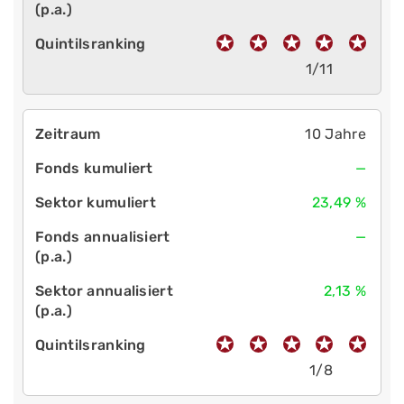
1/11
10 Jahre
—
23,49 %
—
2,13 %
1/8