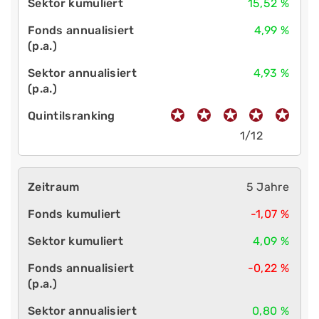
15,52 %
4,99 %
4,93 %
1/12
5 Jahre
-1,07 %
4,09 %
-0,22 %
0,80 %