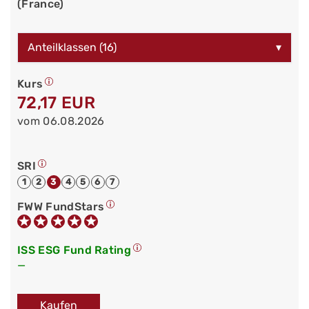
(France)
Anteilklassen (16)
▾
Kurs
72,17 EUR
vom 06.08.2026
SRI
1
2
3
4
5
6
7
FWW FundStars
ISS ESG Fund Rating
—
Kaufen