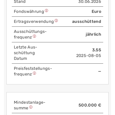
Stand
30.06.2026
Fonds­währung
Euro
Ertrags­verwendung
ausschüttend
Aus­schüttungs­
jährlich
frequenz
Letzte Aus­
3.55
schüttung
2025-08-05
Datum
Preis­fest­stellungs­
—
frequenz
Mindest­anlage­
500.000 €
summe