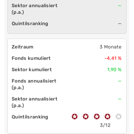
—
—
3 Monate
-4,41 %
1,90 %
—
—
3/12