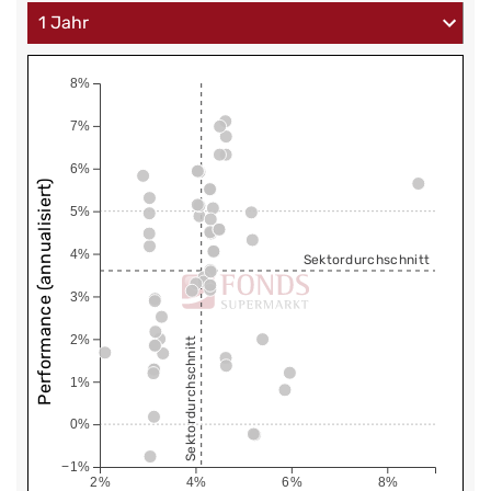
8%
7%
6%
Performance (annualisiert)
5%
4%
Sektordurchschnitt
3%
2%
Sektordurchschnitt
1%
0%
−1%
2%
4%
6%
8%