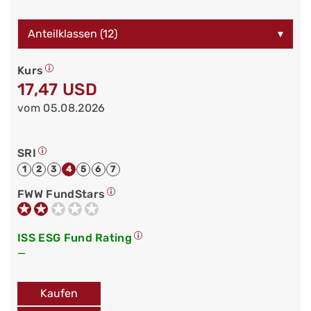
Anteilklassen (12)
▾
Kurs
17,47 USD
vom 05.08.2026
SRI
1
2
3
4
5
6
7
FWW FundStars
ISS ESG Fund Rating
—
Kaufen