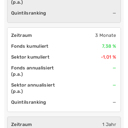
—
3 Monate
7,38 %
-1,01 %
—
—
—
1 Jahr