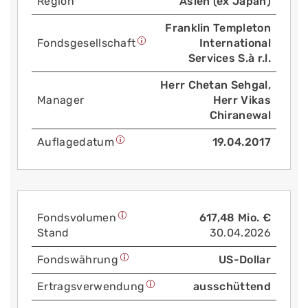
Region
Asien (ex Japan)
Franklin Templeton
Fonds­gesellschaft
International
Services S.à r.l.
Herr Chetan Sehgal,
Manager
Herr Vikas
Chiranewal
Auflage­datum
19.04.2017
Fonds­volumen
617,48 Mio. €
Stand
30.04.2026
Fonds­währung
US-Dollar
Ertrags­verwendung
ausschüttend