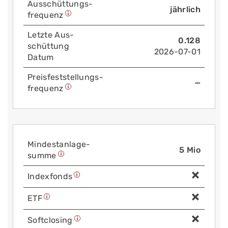
Aus­schüttungs­
jährlich
frequenz
Letzte Aus­
0.128
schüttung
2026-07-01
Datum
Preis­fest­stellungs­
—
frequenz
Mindest­anlage­
5 Mio
summe
Index­fonds
ETF
Soft­closing