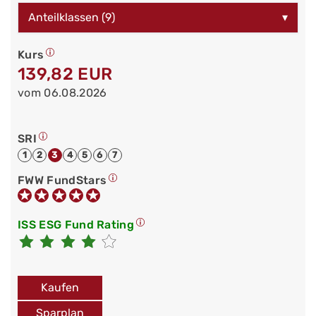
Anteilklassen (9)
▾
Kurs
139,82 EUR
vom 06.08.2026
SRI
1
2
3
4
5
6
7
FWW FundStars
ISS ESG Fund Rating
Kaufen
Sparplan