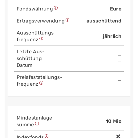
Fonds­währung
Euro
Ertrags­verwendung
ausschüttend
Aus­schüttungs­
jährlich
frequenz
Letzte Aus­
—
schüttung
—
Datum
Preis­fest­stellungs­
—
frequenz
Mindest­anlage­
10 Mio
summe
Index­fonds