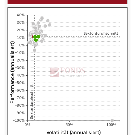
40%
30%
20%
Sektordurchschnitt
10%
Performance (annualisiert)
0%
−10%
−20%
−30%
−40%
−50%
Sektordurchschnitt
−60%
−70%
−80%
−90%
−100%
0%
50%
100%
Volatilität (annualisiert)