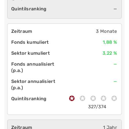
—
3 Monate
1,88 %
3,22 %
—
—
327/374
1 Jahr