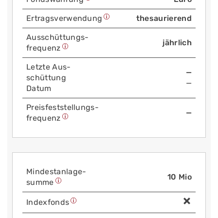
Ertrags­verwendung
thesaurierend
Aus­schüttungs­
jährlich
frequenz
Letzte Aus­
—
schüttung
—
Datum
Preis­fest­stellungs­
—
frequenz
Mindest­anlage­
10 Mio
summe
Index­fonds