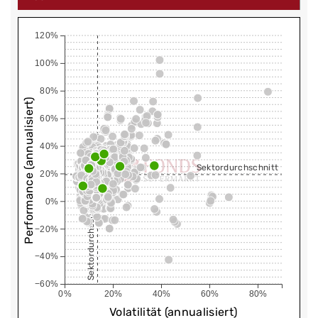
120%
100%
80%
Performance (annualisiert)
60%
40%
Sektordurchschnitt
20%
0%
Sektordurchschnitt
−20%
−40%
−60%
0%
20%
40%
60%
80%
Volatilität (annualisiert)