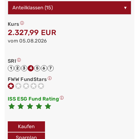
Anteilklassen (15)
▾
Kurs
2.327,99 EUR
vom 05.08.2026
SRI
1
2
3
4
5
6
7
FWW FundStars
ISS ESG Fund Rating
Kaufen
Sparplan