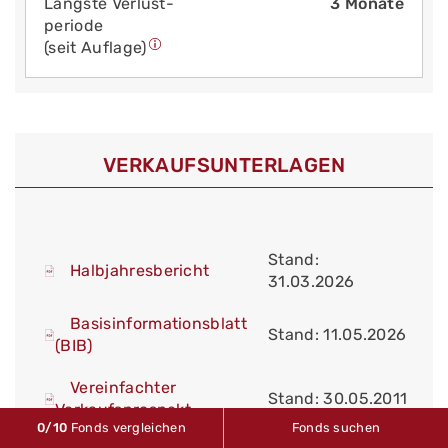
Längste Verlust­
3 Monate
periode
(seit Auflage)
VERKAUFS­UNTERLAGEN
Stand:
Halbjahresbericht
31.03.2026
Basisinformationsblatt
Stand: 11.05.2026
(BIB)
Vereinfachter
Stand: 30.05.2011
Verkaufsprospekt
0
/10
Fonds vergleichen
Fonds suchen