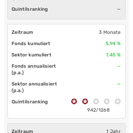
—
3 Monate
5,94 %
7,45 %
—
—
942/1268
1 Jahr