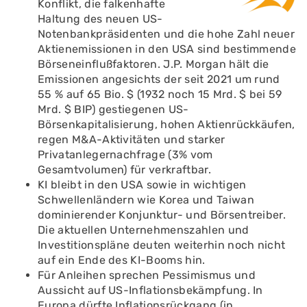
Konflikt, die falkenhafte
Haltung des neuen US-
Notenbankpräsidenten und die hohe Zahl neuer
Aktienemissionen in den USA sind bestimmende
Börseneinflußfaktoren. J.P. Morgan hält die
Emissionen angesichts der seit 2021 um rund
55 % auf 65 Bio. $ (1932 noch 15 Mrd. $ bei 59
Mrd. $ BIP) gestiegenen US-
Börsenkapitalisierung, hohen Aktienrückkäufen,
regen M&A-Aktivitäten und starker
Privatanlegernachfrage (3% vom
Gesamtvolumen) für verkraftbar.
KI bleibt in den USA sowie in wichtigen
Schwellenländern wie Korea und Taiwan
dominierender Konjunktur- und Börsentreiber.
Die aktuellen Unternehmenszahlen und
Investitionspläne deuten weiterhin noch nicht
auf ein Ende des KI-Booms hin.
Für Anleihen sprechen Pessimismus und
Aussicht auf US-Inflationsbekämpfung. In
Europa dürfte Inflationsrückgang (in