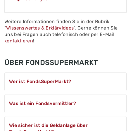
Weitere Informationen finden Sie in der Rubrik
"
Wissenswertes & Erklärvideos
". Gerne können Sie
uns bei Fragen auch telefonisch oder per E-Mail
kontaktieren
!
ÜBER FONDSSUPERMARKT
Wer ist FondsSuperMarkt?
FondsSuperMarkt ist eine Marke der INFOS AG
Was ist ein Fondsvermittler?
mit Sitz in Miltenberg (Unterfranken). Wir sind ein
unabhängiger Vermittler für Investmentfonds
(Fondsvermittler) und betreuen derzeit ein
Ein Fondsvermittler wie FondsSuperMarkt bietet
Kundenvermögen von ca. 1.136 Millionen Euro
Wie sicher ist die Geldanlage über
meist keine Anlageberatung an, dafür ist er
(Stand: Juni 2026).