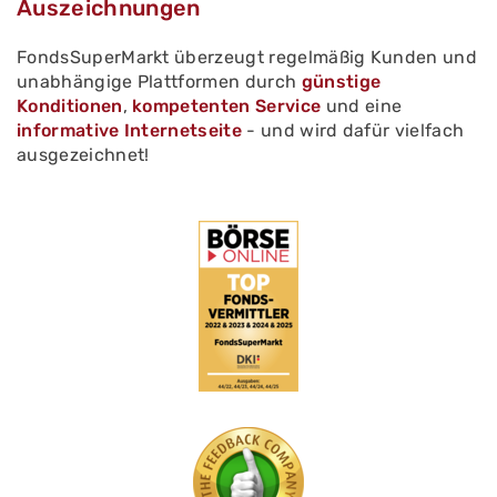
Auszeichnungen
Fondsvermittlung.
Nutzen Sie eine der Möglichkeiten für
Neukunden, um ein
Tages- oder Festgeld zu
Bestandskunden der FNZ Bank
FondsSuperMarkt überzeugt regelmäßig Kunden und
eröffnen
.
unabhängige Plattformen durch
günstige
Loggen Sie sich mit Ihren persönlichen
Konditionen
,
kompetenten Service
und eine
Zugangsdaten bei FNZ ein.
informative Internetseite
- und wird dafür vielfach
"Fonds/Produkte" > "Produkte" >
ausgezeichnet!
"Tagesgeld" bzw. "Festgeld"