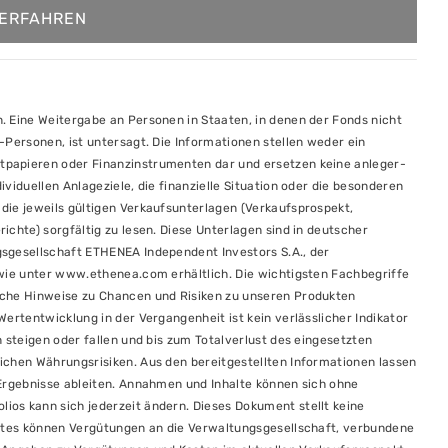
ERFAHREN
. Eine Weitergabe an Personen in Staaten, in denen der Fonds nicht
-Personen, ist untersagt. Die Informationen stellen weder ein
tpapieren oder Finanzinstrumenten dar und ersetzen keine anleger-
viduellen Anlageziele, die finanzielle Situation oder die besonderen
die jeweils gültigen Verkaufsunterlagen (Verkaufsprospekt,
ichte) sorgfältig zu lesen. Diese Unterlagen sind in deutscher
sgesellschaft ETHENEA Independent Investors S.A., der
owie unter www.ethenea.com erhältlich. Die wichtigsten Fachbegriffe
iche Hinweise zu Chancen und Risiken zu unseren Produkten
ertentwicklung in der Vergangenheit ist kein verlässlicher Indikator
 steigen oder fallen und bis zum Totalverlust des eingesetzten
ichen Währungsrisiken. Aus den bereitgestellten Informationen lassen
 Ergebnisse ableiten. Annahmen und Inhalte können sich ohne
os kann sich jederzeit ändern. Dieses Dokument stellt keine
uktes können Vergütungen an die Verwaltungsgesellschaft, verbundene