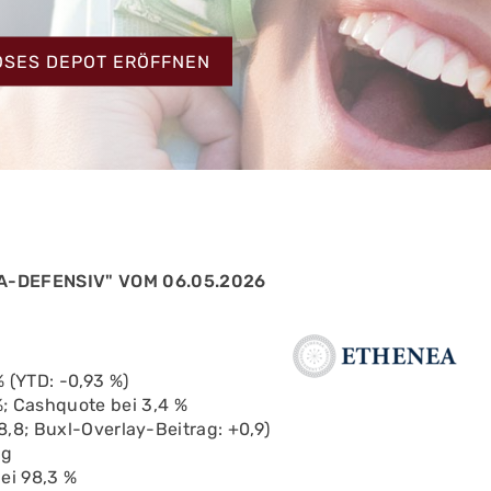
HT
OSES DEPOT ERÖFFNEN
-DEFENSIV" VOM 06.05.2026
 (YTD: -0,93 %)
; Cashquote bei 3,4 %
 8,8; Buxl-Overlay-Beitrag: +0,9)
ig
ei 98,3 %