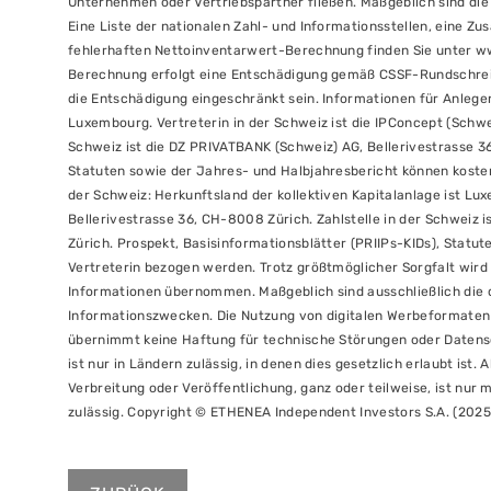
Unternehmen oder Vertriebspartner fließen. Maßgeblich sind di
Eine Liste der nationalen Zahl- und Informationsstellen, eine 
fehlerhaften Nettoinventarwert-Berechnung finden Sie unter w
Berechnung erfolgt eine Entschädigung gemäß CSSF-Rundschreib
die Entschädigung eingeschränkt sein. Informationen für Anleger 
Luxembourg. Vertreterin in der Schweiz ist die IPConcept (Schwei
Schweiz ist die DZ PRIVATBANK (Schweiz) AG, Bellerivestrasse 36
Statuten sowie der Jahres- und Halbjahresbericht können kosten
der Schweiz: Herkunftsland der kollektiven Kapitalanlage ist Lux
Bellerivestrasse 36, CH-8008 Zürich. Zahlstelle in der Schweiz 
Zürich. Prospekt, Basisinformationsblätter (PRIIPs-KIDs), Statu
Vertreterin bezogen werden. Trotz größtmöglicher Sorgfalt wird k
Informationen übernommen. Maßgeblich sind ausschließlich die
Informationszwecken. Die Nutzung von digitalen Werbeformaten 
übernimmt keine Haftung für technische Störungen oder Datens
ist nur in Ländern zulässig, in denen dies gesetzlich erlaubt ist.
Verbreitung oder Veröffentlichung, ganz oder teilweise, ist nur
zulässig. Copyright © ETHENEA Independent Investors S.A. (2025