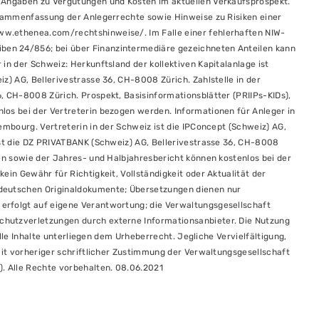
e Angaben zu Vergütungen und Kosten im aktuellen Verkaufsprospekt.
Zusammenfassung der Anlegerrechte sowie Hinweise zu Risiken einer
ww.ethenea.com/rechtshinweise/. Im Falle einer fehlerhaften NIW-
en 24/856; bei über Finanzintermediäre gezeichneten Anteilen kann
in der Schweiz: Herkunftsland der kollektiven Kapitalanlage ist
z) AG, Bellerivestrasse 36, CH-8008 Zürich. Zahlstelle in der
, CH-8008 Zürich. Prospekt, Basisinformationsblätter (PRIIPs-KIDs),
los bei der Vertreterin bezogen werden. Informationen für Anleger in
embourg. Vertreterin in der Schweiz ist die IPConcept (Schweiz) AG,
ist die DZ PRIVATBANK (Schweiz) AG, Bellerivestrasse 36, CH-8008
ten sowie der Jahres- und Halbjahresbericht können kostenlos bei der
ein Gewähr für Richtigkeit, Vollständigkeit oder Aktualität der
 deutschen Originaldokumente; Übersetzungen dienen nur
erfolgt auf eigene Verantwortung; die Verwaltungsgesellschaft
chutzverletzungen durch externe Informationsanbieter. Die Nutzung
 Alle Inhalte unterliegen dem Urheberrecht. Jegliche Vervielfältigung,
 mit vorheriger schriftlicher Zustimmung der Verwaltungsgesellschaft
). Alle Rechte vorbehalten. 08.06.2021