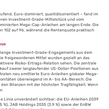
ufend, Euro-dominiert, qualitätsorientiert – fand im
rzeren Investment-Grade-Mittelstück und vom
nominierten Mega-Cap-Anleihen am langen Ende. Die
on 102 auf 96, während die Rentenquote praktisch
kus
ttellange Investment-Grade-Engagements aus dem
 freigewordenen Mittel wurden gezielt an das
aktivere Risiko-Ertrags-Relation sehen. Die zentrale
kauf zweier langlaufender US-Dollar-Positionen aus
 traten neu emittierte Euro-Anleihen globaler Mega-
onitäten überwiegend im A- bis AA-Bereich. Die
 in den Bilanzen mit der höchsten Tragfähigkeit. Wenn
r.
he Linie unverändert sichtbar: die EU-Anleihen 2039
,5 %), JAB Holdings 2035 (3,9 %) sowie der EnBW