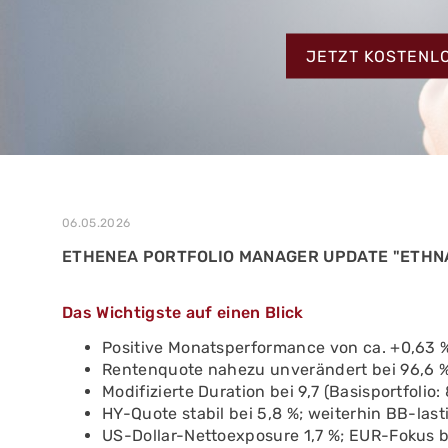
MEHR ERFAHREN
ZUM TESTBERIC
MEHR ERFAHREN
JETZT KOSTENL
MEHR ERFAHREN
06.05.2026
ETHENEA PORTFOLIO MANAGER UPDATE "ETHNA
Das Wichtigste auf einen Blick
Positive Monatsperformance von ca. +0,63 %
Rentenquote nahezu unverändert bei 96,6 %
Modifizierte Duration bei 9,7 (Basisportfolio:
HY-Quote stabil bei 5,8 %; weiterhin BB-last
US-Dollar-Nettoexposure 1,7 %; EUR-Fokus b