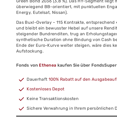
Green Bond 2036 (3,8 %). Das HY-Segment liegt m
überwiegend BB-orientiert, mit punktuellen Enga
Energy, Eutelsat, Nissan).
Das Buxl-Overlay – 115 Kontrakte, entsprechend
und bleibt ein bewusster Hebel auf unsere Rendi
steigender Bundrenditen, trug an Erholungstagen 
synthetische Duration ohne Bindung von Cash ber
Ende der Euro-Kurve weiter steigen, wäre dies ke
Aufstockung.
Fonds von
Ethenea
kaufen Sie über FondsSuper
Dauerhaft
100% Rabatt auf den Ausgabeauf
Kostenloses Depot
Keine Transaktionskosten
Sichere Verwahrung in Ihrem persönlichen 