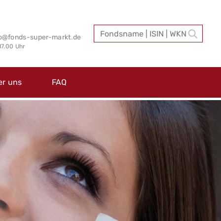
fo@fonds-super-markt.de
 17.00 Uhr
er uns
FAQ