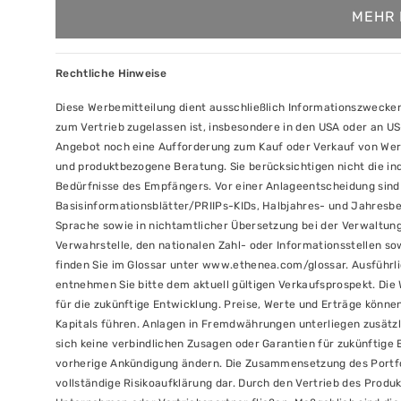
MEHR 
Rechtliche Hinweise
Diese Werbemitteilung dient ausschließlich Informationszwecken
zum Vertrieb zugelassen ist, insbesondere in den USA oder an US
Angebot noch eine Aufforderung zum Kauf oder Verkauf von Wer
und produktbezogene Beratung. Sie berücksichtigen nicht die indi
Bedürfnisse des Empfängers. Vor einer Anlageentscheidung sind 
Basisinformationsblätter/PRIIPs-KIDs, Halbjahres- und Jahresber
Sprache sowie in nichtamtlicher Übersetzung bei der Verwaltung
Verwahrstelle, den nationalen Zahl- oder Informationsstellen s
finden Sie im Glossar unter www.ethenea.com/glossar. Ausführl
entnehmen Sie bitte dem aktuell gültigen Verkaufsprospekt. Die W
für die zukünftige Entwicklung. Preise, Werte und Erträge können
Kapitals führen. Anlagen in Fremdwährungen unterliegen zusätzl
sich keine verbindlichen Zusagen oder Garantien für zukünftige
vorherige Ankündigung ändern. Die Zusammensetzung des Portfoli
vollständige Risikoaufklärung dar. Durch den Vertrieb des Prod