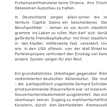
Frühphasenfinanzierer keine Chance, ihre Früc
Okkasionen Ausschau zu halten.
ln Deutschland sorgen allein schon die leis
Venture Capital Szene ein be­scheidenes Dasei
Berufspolitiker - ziehen es vor, durch staatl
gramme ins Leben zu rufen. Man darf sich dar
geför­derte Fremdkapitalkultur mit ihren staatl
in den Köpfen mittlerweile fest veran­kert. Un
wie in den USA oftmals von der Wall Street kom
Parteienpro­porz verhindert den Einstieg von ko
andere Quoten sorgen für den Rest.
Ein grundsätzliches Unbehagen gegenüber Börs
verkümmerten deutschen Aktienkultur. Die mut
- der parteipolitisch unge­liebte Gerhard Schröd
ernstzunehmende Steuerre­form war, ist inzwische
Gouvernantenstaatsmo­dell ausgebreitet, das si
überhaupt kei­nen Zugang zu marktwirtschaftli
Kanzlerin, durch den überhasteten Atomaussti