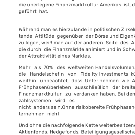
die überlegene Finanzmarktkultur Amerikas ist, 
geführt hat.
Während man es hierzulande in politischen Zirkeln
tende Attitüde gegenüber der Börse und Eigenk
zu legen, weiß man auf der anderen Seite des A
die durch die Finanzmärk­te animiert und in Schw
der Attraktivität eines Marktes.
Mehr als 70% des weltweiten Handelsvolumens in
die Handelschefin von Fidelity Investments kür
weithin unbeachtet, dass Unter­ nehmen wie A
Frühphasenüberleben ausschließlich der bre
Finanzmarktkultur zu verdanken haben. Bei den 
zahlsystemen wird es
nicht an­ders sein.Ohne risikobereite Frühphasen
ternehmen nicht.
Und ohne die nachfolgende Kette weiterbesitzend
Aktienfonds, Hedgefonds, Beteiligungsgesellscha