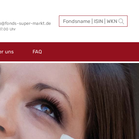
fo@fonds-super-markt.de
 17.00 Uhr
er uns
FAQ