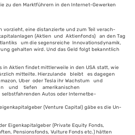
die zu den Marktführern in den Internet-Gewerken
 vorzieht, eine distanzierte und zum Teil verach­
apitalanlagen (Aktien und Aktienfonds) an den Tag
tlantiks um die segensreiche lnnovationsdy­namik,
ung ge­halten wird. Und das Geld folgt bekanntlich
 Aktien findet mittlerweile in den USA statt, wie
zlich mitteilte. Hierzulande bleibt es dagegen
mazon, Uber oder Tesla ihr Wachstum und
iten und tiefen amerikanischen
selbstfah­renden Autos oder Internetbe­
eigenkapitalgeber (Venture Capital) gäbe es die Un­
er Eigenkapitalgeber (Private Equity Fonds,
ften, Pensionsfonds, Vulture Fonds etc.) hätten