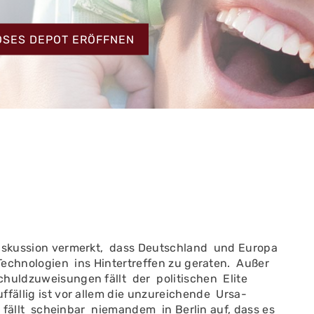
HT
OSES DEPOT ERÖFFNEN
Diskussion vermerkt, dass Deutschland und Europa
ech­nologien ins Hintertreffen zu geraten. Außer
huldzuweisungen fällt der politischen Elite
fällig ist vor allem die unzureichende Ursa­
fällt scheinbar niemandem in Berlin auf, dass es