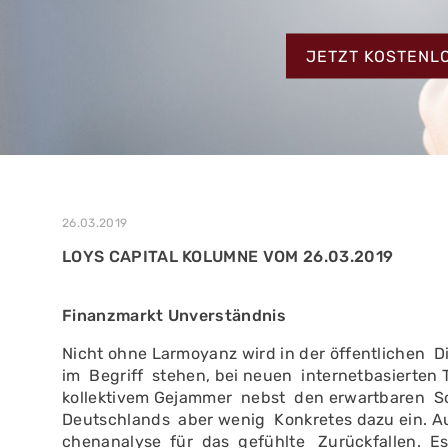
MEHR ERFAHREN
ZUM TESTBERIC
MEHR ERFAHREN
JETZT KOSTENL
MEHR ERFAHREN
26.03.2019
LOYS CAPITAL KOLUMNE VOM 26.03.2019
Finanzmarkt Unverständnis
Nicht ohne Larmoyanz wird in der öffentlichen 
im Begriff stehen, bei neuen internetbasierten T
kollektivem Gejammer nebst den erwartbaren Sc
Deutschlands aber wenig Konkretes dazu ein. Auf
chenanalyse für das gefühlte Zurückfallen. Es 