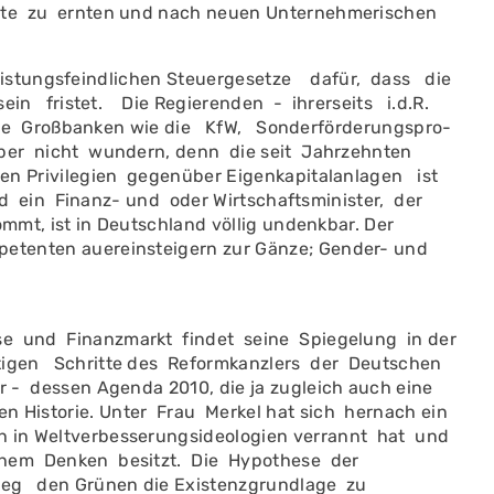
hte zu ernten und nach neuen Unternehmeri­schen
tungsfeindlichen Steuergesetze dafür, dass die
n fristet. Die Regierenden - ihrerseits i.d.R.
iche Großbanken wie die KfW, Sonderförderungspro­
über nicht wundern, denn die seit Jahrzehnten
ichen Privilegien gegenüber Eigenkapitalanlagen ist
d ein Finanz- und oder Wirtschaftsminister, der
mt, ist in Deutschland völlig undenkbar. Der
mpetenten auereinsteigern zur Gänze; Gender- und
e und Finanz­markt findet seine Spiegelung in der
igen Schritte des Reformkanzlers der Deut­schen
er - dessen Agenda 2010, die ja zugleich auch eine
n Historie. Unter Frau Merkel hat sich her­nach ein
ch in Weltverbesserungsideologien verrannt hat und
­chem Denken besitzt. Die Hypo­these der
eg den Grünen die Existenzgrundlage zu