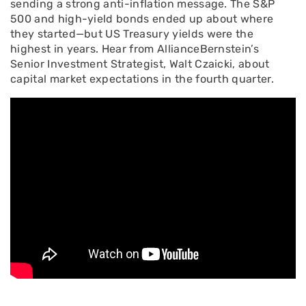
sending a strong anti-inflation message. The S&P
500 and high-yield bonds ended up about where
they started—but US Treasury yields were the
highest in years. Hear from AllianceBernstein’s
Senior Investment Strategist, Walt Czaicki, about
capital market expectations in the fourth quarter.