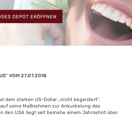
HT
OSES DEPOT ERÖFFNEN
S" VOM 27.07.2018
d dem starken US-Dollar „nicht begeistert“.
zt auf seine Maßnahmen zur Ankurbelung des
 den USA liegt seit beinahe einem Jahrzehnt über