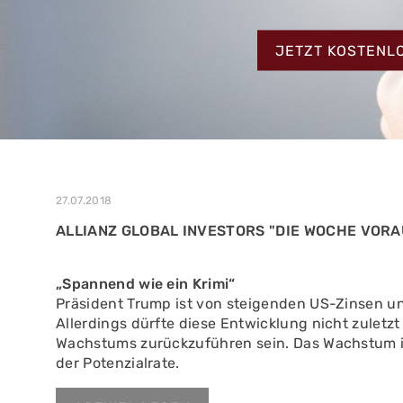
MEHR ERFAHREN
ZUM TESTBERIC
MEHR ERFAHREN
JETZT KOSTENL
MEHR ERFAHREN
27.07.2018
ALLIANZ GLOBAL INVESTORS "DIE WOCHE VORAU
„Spannend wie ein Krimi“
Präsident Trump ist von steigenden US-Zinsen un
Allerdings dürfte diese Entwicklung nicht zulet
Wachstums zurückzuführen sein. Das Wachstum in
der Potenzialrate.