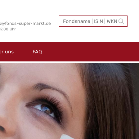
fo@fonds-super-markt.de
 17.00 Uhr
er uns
FAQ