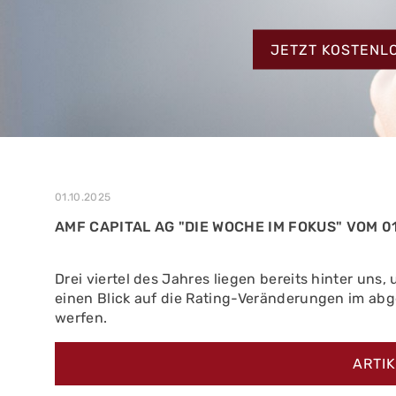
MEHR ERFAHREN
ZUM TESTBERIC
MEHR ERFAHREN
JETZT KOSTENL
MEHR ERFAHREN
01.10.2025
AMF CAPITAL AG "DIE WOCHE IM FOKUS" VOM 01
Drei viertel des Jahres liegen bereits hinter uns, 
einen Blick auf die Rating-Veränderungen im abg
werfen.
ARTI