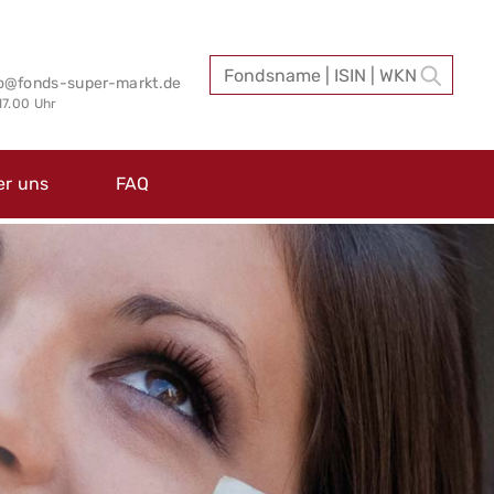
fo@fonds-super-markt.de
 17.00 Uhr
er uns
FAQ