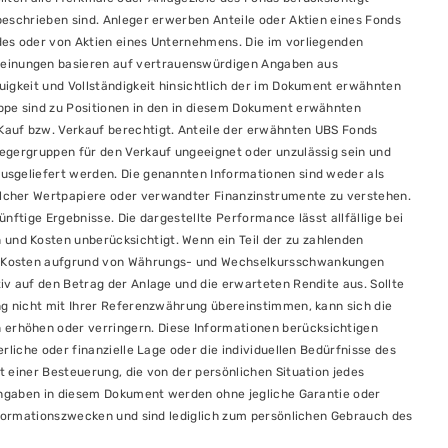
beschrieben sind. Anleger erwerben Anteile oder Aktien eines Fonds
des oder von Aktien eines Unternehmens. Die im vorliegenden
inungen basieren auf vertrauenswürdigen Angaben aus
uigkeit und Vollständigkeit hinsichtlich der im Dokument erwähnten
ppe sind zu Positionen in den in diesem Dokument erwähnten
auf bzw. Verkauf berechtigt. Anteile der erwähnten UBS Fonds
egergruppen für den Verkauf ungeeignet oder unzulässig sein und
usgeliefert werden. Die genannten Informationen sind weder als
lcher Wertpapiere oder verwandter Finanzinstrumente zu verstehen.
ünftige Ergebnisse. Die dargestellte Performance lässt allfällige bei
nd Kosten unberücksichtigt. Wenn ein Teil der zu zahlenden
e Kosten aufgrund von Währungs- und Wechselkursschwankungen
v auf den Betrag der Anlage und die erwarteten Rendite aus. Sollte
ng nicht mit Ihrer Referenzwährung übereinstimmen, kann sich die
rhöhen oder verringern. Diese Informationen berücksichtigen
rliche oder finanzielle Lage oder die individuellen Bedürfnisse des
 einer Besteuerung, die von der persönlichen Situation jedes
 Angaben in diesem Dokument werden ohne jegliche Garantie oder
Informationszwecken und sind lediglich zum persönlichen Gebrauch des