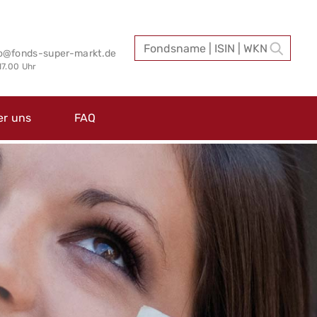
fo@fonds-super-markt.de
 17.00 Uhr
er uns
FAQ