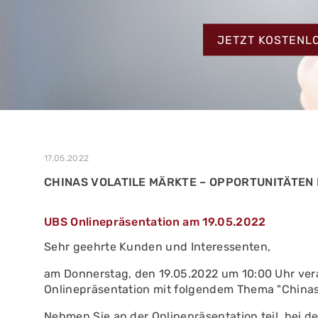
MEHR ERFAHREN
ZUM TESTBERIC
MEHR ERFAHREN
JETZT KOSTENL
MEHR ERFAHREN
17.05.2022
CHINAS VOLATILE MÄRKTE – OPPORTUNITÄTEN
UBS Onlinepräsentation am 19.05.2022
Sehr geehrte Kunden und Interessenten,
am Donnerstag, den 19.05.2022 um 10:00 Uhr vera
Onlinepräsentation mit folgendem Thema "Chinas 
Nehmen Sie an der Onlinepräsentation teil, bei de