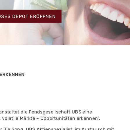
HT
OSES DEPOT ERÖFFNEN
 ERKENNEN
nstaltet die Fondsgesellschaft UBS eine
volatile Märkte – Opportunitäten erkennen".
r Jie Song, UBS Aktienspezialist, im Austausch mit