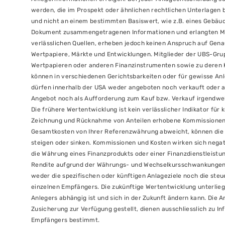
werden, die im Prospekt oder ähnlichen rechtlichen Unterlagen 
und nicht an einem bestimmten Basiswert, wie z.B. eines Gebäu
Dokument zusammengetragenen Informationen und erlangten Me
verlässlichen Quellen, erheben jedoch keinen Anspruch auf Gena
Wertpapiere, Märkte und Entwicklungen. Mitglieder der UBS-Gru
Wertpapieren oder anderen Finanzinstrumenten sowie zu deren K
können in verschiedenen Gerichtsbarkeiten oder für gewisse Anl
dürfen innerhalb der USA weder angeboten noch verkauft oder a
Angebot noch als Aufforderung zum Kauf bzw. Verkauf irgendwe
Die frühere Wertentwicklung ist kein verlässlicher Indikator für k
Zeichnung und Rücknahme von Anteilen erhobene Kommissionen u
Gesamtkosten von Ihrer Referenzwährung abweicht, können di
steigen oder sinken. Kommissionen und Kosten wirken sich negati
die Währung eines Finanzprodukts oder einer Finanzdienstleistu
Rendite aufgrund der Währungs- und Wechselkursschwankungen e
weder die spezifischen oder künftigen Anlageziele noch die steue
einzelnen Empfängers. Die zukünftige Wertentwicklung unterliegt
Anlegers abhängig ist und sich in der Zukunft ändern kann. Die
Zusicherung zur Verfügung gestellt, dienen ausschliesslich zu 
Empfängers bestimmt.