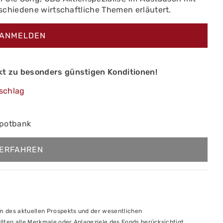
schiedene wirtschaftliche Themen erläutert.
 ANMELDEN
t zu besonders günstigen Konditionen!
schlag
epotbank
ERFAHREN
um des aktuellen Prospekts und der wesentlichen
llten alle Merkmale oder Anlageziele des Fonds berücksichtigt