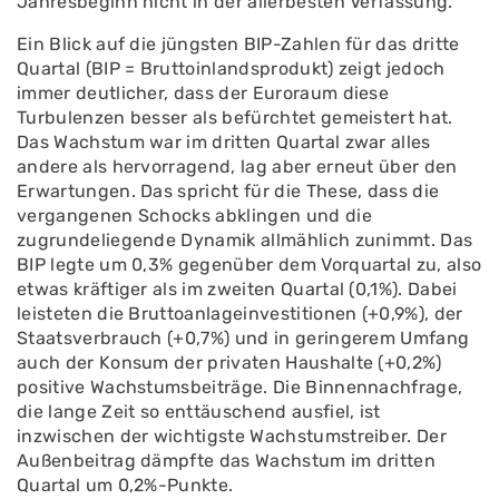
Jahresbeginn nicht in der allerbesten Verfassung.
Ein Blick auf die jüngsten BIP-Zahlen für das dritte
Quartal (BIP = Bruttoinlandsprodukt) zeigt jedoch
immer deutlicher, dass der Euroraum diese
Turbulenzen besser als befürchtet gemeistert hat.
Das Wachstum war im dritten Quartal zwar alles
andere als hervorragend, lag aber erneut über den
Erwartungen. Das spricht für die These, dass die
vergangenen Schocks abklingen und die
zugrundeliegende Dynamik allmählich zunimmt. Das
BIP legte um 0,3% gegenüber dem Vorquartal zu, also
etwas kräftiger als im zweiten Quartal (0,1%). Dabei
leisteten die Bruttoanlageinvestitionen (+0,9%), der
Staatsverbrauch (+0,7%) und in geringerem Umfang
auch der Konsum der privaten Haushalte (+0,2%)
positive Wachstumsbeiträge. Die Binnennachfrage,
die lange Zeit so enttäuschend ausfiel, ist
inzwischen der wichtigste Wachstumstreiber. Der
Außenbeitrag dämpfte das Wachstum im dritten
Quartal um 0,2%-Punkte.