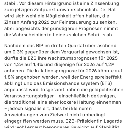
stabil. Vor diesem Hintergrund ist eine Zinssenkung
zum jetzigen Zeitpunkt unwahrscheinlich. Der Rat
wird sich wohl die Möglichkeit offen halten, die
Zinsen Anfang 2026 zur Feinsteuerung zu senken,
aber angesichts der günstigeren Prognosen nimmt
die Wahrscheinlichkeit eines solchen Schritts ab.
Nachdem das BIP im dritten Quartal überraschend
um 0,3% gegenüber dem Vorquartal gewachsen ist,
dürfte die EZB ihre Wachstumsprognosen für 2025
von 1,2% auf 1,4% und diejenige für 2026 auf 1,2%
anheben. Die Inflationsprognose für 2026 könnte auf
1,8% angehoben werden, weil der Energiepreiseffekt
abklingt und das Emissionshandelssystem (ETS)
angepasst wird. Insgesamt haben die geldpolitischen
Verantwortungsträger – einschließlich derjenigen,
die traditionell eine eher lockere Haltung einnehmen
– jedoch signalisiert, dass bei kleineren
Abweichungen vom Zielwert nicht unbedingt
eingegriffen werden muss. EZB-Präsidentin Lagarde
wird wohl erneut besonderes Gewicht auf Stabilität