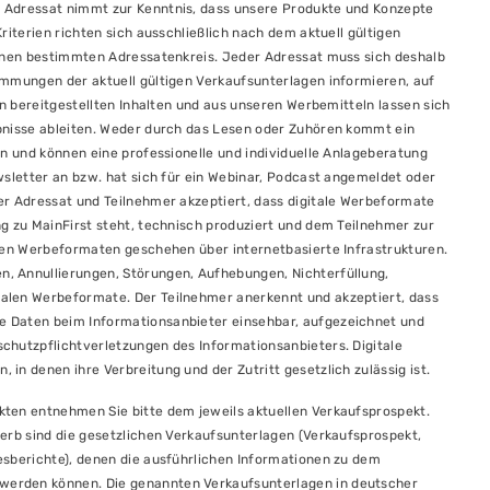
 Adressat nimmt zur Kenntnis, dass unsere Produkte und Konzepte
riterien richten sich ausschließlich nach dem aktuell gültigen
einen bestimmten Adressatenkreis. Jeder Adressat muss sich deshalb
immungen der aktuell gültigen Verkaufsunterlagen informieren, auf
en bereitgestellten Inhalten und aus unseren Werbemitteln lassen sich
bnisse ableiten. Weder durch das Lesen oder Zuhören kommt ein
on und können eine professionelle und individuelle Anlageberatung
wsletter an bzw. hat sich für ein Webinar, Podcast angemeldet oder
er Adressat und Teilnehmer akzeptiert, dass digitale Werbeformate
g zu MainFirst steht, technisch produziert und dem Teilnehmer zur
alen Werbeformaten geschehen über internetbasierte Infrastrukturen.
, Annullierungen, Störungen, Aufhebungen, Nichterfüllung,
alen Werbeformate. Der Teilnehmer anerkennt und akzeptiert, dass
e Daten beim Informationsanbieter einsehbar, aufgezeichnet und
chutzpflichtverletzungen des Informationsanbieters. Digitale
in denen ihre Verbreitung und der Zutritt gesetzlich zulässig ist.
kten entnehmen Sie bitte dem jeweils aktuellen Verkaufsprospekt.
erb sind die gesetzlichen Verkaufsunterlagen (Verkaufsprospekt,
esberichte), denen die ausführlichen Informationen zu dem
werden können. Die genannten Verkaufsunterlagen in deutscher