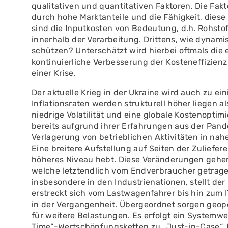
qualitativen und quantitativen Faktoren. Die Fa
durch hohe Marktanteile und die Fähigkeit, dies
sind die Inputkosten von Bedeutung, d.h. Rohst
innerhalb der Verarbeitung. Drittens, wie dynami
schützen? Unterschätzt wird hierbei oftmals die 
kontinuierliche Verbesserung der Kosteneffizienz
einer Krise.
Der aktuelle Krieg in der Ukraine wird auch zu ei
Inflationsraten werden strukturell höher liegen 
niedrige Volatilität und eine globale Kostenopt
bereits aufgrund ihrer Erfahrungen aus der Pan
Verlagerung von betrieblichen Aktivitäten in nah
Eine breitere Aufstellung auf Seiten der Zulieferer
höheres Niveau hebt. Diese Veränderungen gehen
welche letztendlich vom Endverbraucher getrag
insbesondere in den Industrienationen, stellt der
erstreckt sich vom Lastwagenfahrer bis hin zum 
in der Vergangenheit. Übergeordnet sorgen geop
für weitere Belastungen. Es erfolgt ein Systemwe
Time“-Wertschöpfungsketten zu „Just-in-Case“. Bei