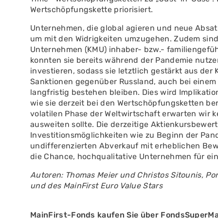
Wertschöpfungskette priorisiert.
Unternehmen, die global agieren und neue Absatz
um mit den Widrigkeiten umzugehen. Zudem sind ei
Unternehmen (KMU) inhaber- bzw.- familiengeführ
konnten sie bereits während der Pandemie nutze
investieren, sodass sie letztlich gestärkt aus d
Sanktionen gegenüber Russland, auch bei einem 
langfristig bestehen bleiben. Dies wird Implika
wie sie derzeit bei den Wertschöpfungsketten bere
volatilen Phase der Weltwirtschaft erwarten wir k
ausweiten sollte. Die derzeitige Aktienkursbewer
Investitionsmöglichkeiten wie zu Beginn der Pan
undifferenzierten Abverkauf mit erheblichen Be
die Chance, hochqualitative Unternehmen für ein
Autoren: Thomas Meier und Christos Sitounis, Por
und des MainFirst Euro Value Stars
MainFirst-Fonds kaufen Sie über FondsSuperMa