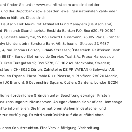
en) finden Sie unter www.mainfirst.com und sind bei der
 und der Depotbank sowie bei den jeweiligen nationalen Zahl- oder
os erhältlich. Diese sind:
 Deutschland: MainFirst Affiliated Fund Managers (Deutschland)
 Finnland: Skandinaviska Enskilda Banken P.O. Box 630, FI-00101
ices, Société anonyme, 29 boulevard Haussmann, 75009 Paris, France;
Italy; Lichtenstein: Bendura Bank AG, Schaaner Strasse 27, 9487
4, rue Thomas Edison, L-1445 Strassen; Österreich: Raiffeisen Bank
: BEST - Banco Eletronico de Servico Toal S.A., Praca Marques de
, Grev Turegatan 19, Box 5378, SE-102 49, Stockholm, Sweden;
ostfach, CH-8022 Zürich, Zahlstelle: DZ PRIVATBANK (Schweiz) AG,
al en Espana, Plaza Pablo Ruiz Picasso, 1, 9th floor, 28020 Madrid,
me (UK Branch), 5 Devonshire Square, Cutlers Gardens, London EC2M
lich erforderlichen Gründen unter Beachtung etwaiger Fristen
iebszulassungen zurücknehmen. Anleger können sich auf der Homepage
hte informieren. Die Informationen stehen in deutscher und
n zur Verfügung. Es wird ausdrücklich auf die ausführlichen
ichen Schutzrechten. Eine Vervielfältigung, Verbreitung,