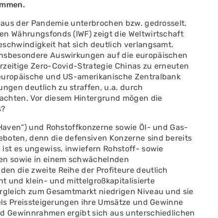
kommen.
e aus der Pandemie unterbrochen bzw. gedrosselt.
en Währungsfonds (IWF) zeigt die Weltwirtschaft
eschwindigkeit hat sich deutlich verlangsamt.
insbesondere Auswirkungen auf die europäischen
rzeitige Zero-Covid-Strategie Chinas zu erneuten
 europäische und US-amerikanische Zentralbank
gen deutlich zu straffen, u.a. durch
achten. Vor diesem Hintergrund mögen die
s?
e Haven“) und Rohstoffkonzerne sowie Öl- und Gas-
eboten, denn die defensiven Konzerne sind bereits
ist es ungewiss, inwiefern Rohstoff- sowie
en sowie in einem schwächelnden
en die zweite Reihe der Profiteure deutlich
ht und klein- und mittelgroßkapitalisierte
ergleich zum Gesamtmarkt niedrigen Niveau und sie
tels Preissteigerungen ihre Umsätze und Gewinne
nd Gewinnrahmen ergibt sich aus unterschiedlichen