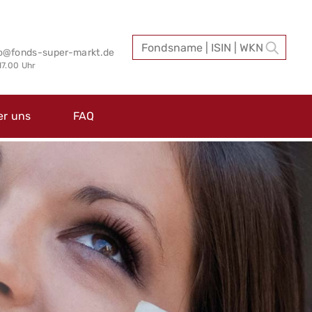
fo@fonds-super-markt.de
 17.00 Uhr
er uns
FAQ