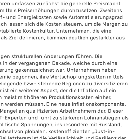
ktoren umfassen zunächst die generelle Preismacht
e mittels Preiserhöhungen durchzusetzen. Zweitens
off- und Energiekosten sowie Automatisierungsgrad
sch lassen sich die Kosten steuern, um die Margen zu
etablierte Kostenkultur. Unternehmen, die eine
 als Ziel definieren, kommen deutlich gestärkter aus
nigen strukturellen Änderungen führen. Die
als in der vergangenen Dekade, welche durch eine
imierung gekennzeichnet war. Unternehmen haben
demie begonnen, ihre Wertschöpfungsketten mittels
eliegende bzw.- stehende Regionen zu diversifizieren.
 ist ein weiterer Aspekt, der die Inflation auf ein
 meist mit höheren Produktionskosten einher,
en werden müssen. Eine neue Inflationskomponente,
 Mangel an qualifizierten Arbeitnehmern dar. Dieser
IT-Experten und führt zu stärkeren Lohnanstiegen als
olitische Spannungen, insbesondere mit Russland,
chsel von globalen, kosteneffizienten „Just-in-
 letzterem ist die Verlässlichkeit und Resilienz der