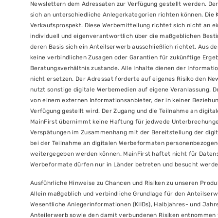
Newslettern dem Adressaten zur Verfügung gestellt werden. Der
sich an unterschiedliche Anlegerkategorien richten können. Die K
Verkaufsprospekt. Diese Werbemitteilung richtet sich nicht an 
individuell und eigenverantwortlich über die maßgeblichen Best
deren Basis sich ein Anteilserwerb ausschließlich richtet. Aus d
keine verbindlichen Zusagen oder Garantien für zukünftige Erge
Beratungsverhältnis zustande. Alle Inhalte dienen der Informati
nicht ersetzen. Der Adressat forderte auf eigenes Risiko den Ne
nutzt sonstige digitale Werbemedien auf eigene Veranlassung. D
von einem externen Informationsanbieter, der in keiner Beziehun
Verfügung gestellt wird. Der Zugang und die Teilnahme an digit
MainFirst übernimmt keine Haftung für jedwede Unterbrechungen
Verspätungen im Zusammenhang mit der Bereitstellung der digit
bei der Teilnahme an digitalen Werbeformaten personenbezogen
weitergegeben werden können. MainFirst haftet nicht für Datens
Werbeformate dürfen nur in Länder betreten und besucht werden, 
Ausführliche Hinweise zu Chancen und Risiken zu unseren Produ
Allein maßgeblich und verbindliche Grundlage für den Anteilserw
Wesentliche Anlegerinformationen (KIIDs), Halbjahres- und Jahr
Anteilerwerb sowie den damit verbundenen Risiken entnommen 