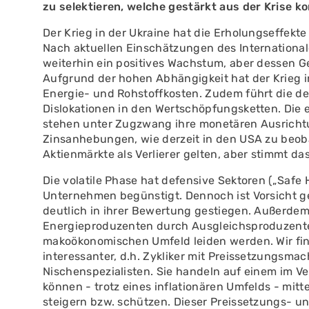
zu selektieren, welche gestärkt aus der Krise 
Der Krieg in der Ukraine hat die Erholungseffekt
Nach aktuellen Einschätzungen des International
weiterhin ein positives Wachstum, aber dessen G
Aufgrund der hohen Abhängigkeit hat der Krieg 
Energie- und Rohstoffkosten. Zudem führt die de
Dislokationen in den Wertschöpfungsketten. Die
stehen unter Zugzwang ihre monetären Ausrichtun
Zinsanhebungen, wie derzeit in den USA zu beob
Aktienmärkte als Verlierer gelten, aber stimmt da
Die volatile Phase hat defensive Sektoren („Saf
Unternehmen begünstigt. Dennoch ist Vorsicht g
deutlich in ihrer Bewertung gestiegen. Außerdem 
Energieproduzenten durch Ausgleichsproduzent
makoökonomischen Umfeld leiden werden. Wir find
interessanter, d.h. Zykliker mit Preissetzungsmac
Nischenspezialisten. Sie handeln auf einem im V
können - trotz eines inflationären Umfelds - mit
steigern bzw. schützen. Dieser Preissetzungs- u