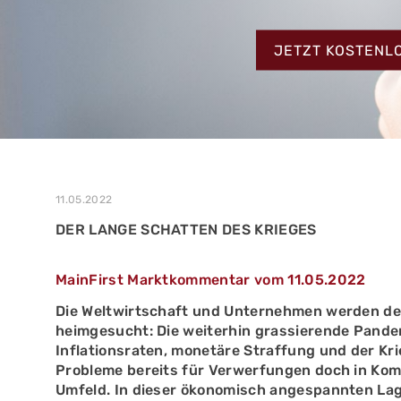
MEHR ERFAHREN
ZUM TESTBERIC
MEHR ERFAHREN
JETZT KOSTENL
MEHR ERFAHREN
11.05.2022
DER LANGE SCHATTEN DES KRIEGES
MainFirst Marktkommentar vom 11.05.2022
Die Weltwirtschaft und Unternehmen werden der
heimgesucht: Die weiterhin grassierende Pande
Inflationsraten, monetäre Straffung und der Krie
Probleme bereits für Verwerfungen doch in Kom
Umfeld. In dieser ökonomisch angespannten Lag