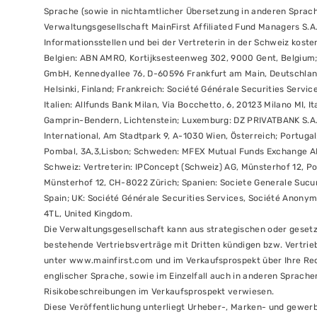
Sprache (sowie in nichtamtlicher Übersetzung in anderen Sprach
Verwaltungsgesellschaft MainFirst Affiliated Fund Managers S.A.
Informationsstellen und bei der Vertreterin in der Schweiz kostenl
Belgien: ABN AMRO, Kortijksesteenweg 302, 9000 Gent, Belgium;
GmbH, Kennedyallee 76, D-60596 Frankfurt am Main, Deutschland;
Helsinki, Finland; Frankreich: Société Générale Securities Serv
Italien: Allfunds Bank Milan, Via Bocchetto, 6, 20123 Milano MI, 
Gamprin-Bendern, Lichtenstein; Luxemburg: DZ PRIVATBANK S.A., 
International, Am Stadtpark 9, A-1030 Wien, Österreich; Portugal
Pombal, 3A,3,Lisbon; Schweden: MFEX Mutual Funds Exchange AB
Schweiz: Vertreterin: IPConcept (Schweiz) AG, Münsterhof 12, P
Münsterhof 12, CH-8022 Zürich; Spanien: Societe Generale Sucurs
Spain; UK: Société Générale Securities Services, Société Anony
4TL, United Kingdom.
Die Verwaltungsgesellschaft kann aus strategischen oder gesetz
bestehende Vertriebsverträge mit Dritten kündigen bzw. Vertr
unter www.mainfirst.com und im Verkaufsprospekt über Ihre Rec
englischer Sprache, sowie im Einzelfall auch in anderen Sprache
Risikobeschreibungen im Verkaufsprospekt verwiesen.
Diese Veröffentlichung unterliegt Urheber-, Marken- und gewerbl