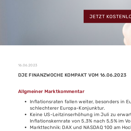
MEHR ERFAHREN
ZUM TESTBERIC
MEHR ERFAHREN
JETZT KOSTENL
MEHR ERFAHREN
16.06.2023
DJE FINANZWOCHE KOMPAKT VOM 16.06.2023
Allgmeiner Marktkommentar
Inflationsraten fallen weiter, besonders in
schlechterer Europa-Konjunktur.
Keine US-Leitzinserhöhung im Juli zu erwar
Inflationskernrate von 5,3% nach 5,5% im V
Markttechnik: DAX und NASDAQ 100 am Hoc