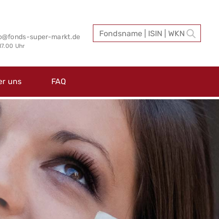
fo@fonds-super-markt.de
 17.00 Uhr
er uns
FAQ