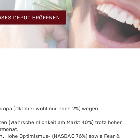
HT
OSES DEPOT ERÖFFNEN
 Europa (Oktober wohl nur noch 2%) wegen
ten (Wahrscheinlichkeit am Markt 40%) trotz hoher
ormonat.
h. Hohe Optimismus- (NASDAQ 76%) sowie Fear &