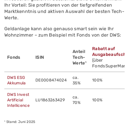
Ihr Vorteil: Sie profitieren von der tiefgreifenden
Marktkenntnis und aktiven Auswahl der besten Tech-
Werte.
Geldanlage kann also genauso smart sein wie Ihr
Wohnzimmer – zum Beispiel mit Fonds von der DWS:
Rabatt auf
Anteil
Ausgabeaufschl
Fonds
ISIN
Tech-
(über
Werte¹
FondsSuperMarkt
DWS ESG
ca.
DE0008474024
100%
Akkumula
35%
DWS Invest
ca.
Artificial
LU1863263429
100%
70%
Intellicence
¹ Stand: Juni 2025