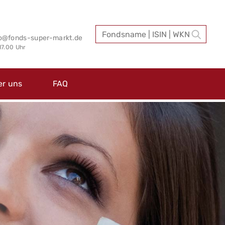
fo@fonds-super-markt.de
 17.00 Uhr
er uns
FAQ