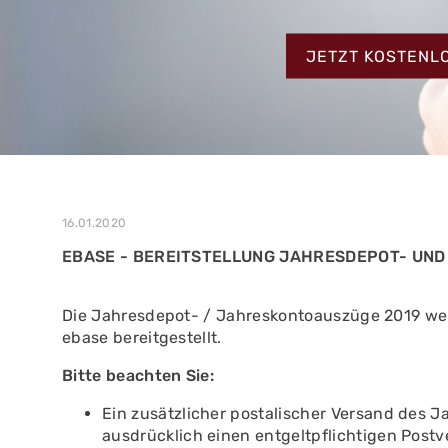
MEHR ERFAHREN
ZUM TESTBERIC
MEHR ERFAHREN
JETZT KOSTENL
MEHR ERFAHREN
16.01.2020
EBASE - BEREITSTELLUNG JAHRESDEPOT- UN
Die Jahresdepot- / Jahreskontoauszüge 2019 we
ebase bereitgestellt.
Bitte beachten Sie:
Ein zusätzlicher postalischer Versand des 
ausdrücklich einen entgeltpflichtigen Post