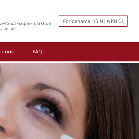
fo@fonds-super-markt.de
 17.00 Uhr
er uns
FAQ