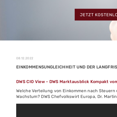
MEHR ERFAHREN
ZUM TESTBERIC
MEHR ERFAHREN
JETZT KOSTENL
MEHR ERFAHREN
08.12.2022
EINKOMMENSUNGLEICHHEIT UND DER LANGFRIS
DWS CIO View - DWS Marktausblick Kompakt vo
Welche Verteilung von Einkommen nach Steuern un
Wachstum? DWS Chefvolkswirt Europa, Dr. Martin 