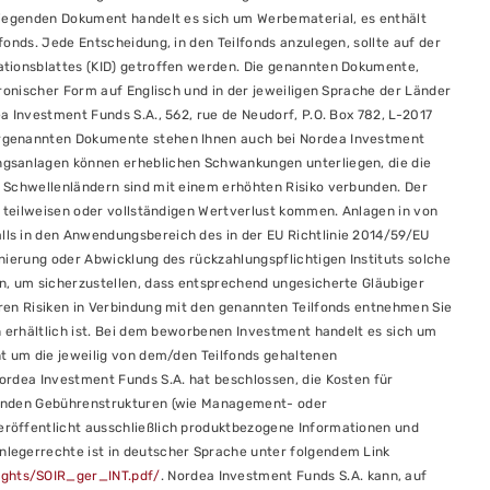
liegenden Dokument handelt es sich um Werbematerial, es enthält
onds. Jede Entscheidung, in den Teilfonds anzulegen, sollte auf der
ationsblattes (KID) getroffen werden. Die genannten Dokumente,
tronischer Form auf Englisch und in der jeweiligen Sprache der Länder
a Investment Funds S.A., 562, rue de Neudorf, P.O. Box 782, L-2017
orgenannten Dokumente stehen Ihnen auch bei Nordea Investment
ngsanlagen können erheblichen Schwankungen unterliegen, die die
 Schwellenländern sind mit einem erhöhten Risiko verbunden. Der
m teilweisen oder vollständigen Wertverlust kommen. Anlagen in von
ls in den Anwendungsbereich des in der EU Richtlinie 2014/59/EU
nierung oder Abwicklung des rückzahlungspflichtigen Instituts solche
n, um sicherzustellen, dass entsprechend ungesicherte Gläubiger
ren Risiken in Verbindung mit den genannten Teilfonds entnehmen Sie
n erhältlich ist. Bei dem beworbenen Investment handelt es sich um
ht um die jeweilig von dem/den Teilfonds gehaltenen
ordea Investment Funds S.A. hat beschlossen, die Kosten für
henden Gebührenstrukturen (wie Management- oder
röffentlicht ausschließlich produktbezogene Informationen und
legerrechte ist in deutscher Sprache unter folgendem Link
ghts/SOIR_ger_INT.pdf/
. Nordea Investment Funds S.A. kann, auf