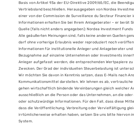
Basis von Artikel 93a der EU-Direktive 2009/65/EC, die Beendigu
Vertriebsland beschließen. Herausgegeben von Nordea Investment
einer von der Commission de Surveillance du Secteur Financier
Informationen erhalten Sie bei Ihrem Anlageberater – er berät S
Quelle (falls nicht anders angegeben): Nordea Investment Funds 
Alle geäußerten Meinungen sind, falls keine anderen Quellen g
darf ohne vorherige Erlaubnis weder reproduziert noch veröffent
Informationen für institutionelle Anleger und Anlageberater und 
Bezugnahme auf einzelne Unternehmen oder Investments innerh
Anleger aufgefasst werden, die entsprechenden Wertpapiere zu ka
Zwecken. Der Grad der individuellen Steuerbelastung ist untersch
Wir möchten Sie davon in Kenntnis setzen, dass E-Mails nach An
Kommunikationsmittel darstellen. Wir lehnen es ab, vertrauliche
gehen wirtschaftlich bindende Vereinbarungen gleich welcher Art 
ausschließlich an die Person oder das Unternehmen, an die oder
oder schutzwürdige Informationen. Für den Fall, dass diese Mitte
dass die Veröffentlichung, Verbreitung oder Vervielfältigung glei
irrtümlicherweise erhalten haben, setzen Sie uns bitte hiervon i
System.