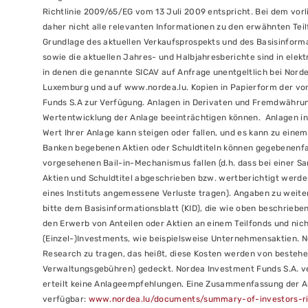
Richtlinie 2009/65/EG vom 13 Juli 2009 entspricht. Bei dem vor
daher nicht alle relevanten Informationen zu den erwähnten Teilf
Grundlage des aktuellen Verkaufsprospekts und des Basisinform
sowie die aktuellen Jahres- und Halbjahresberichte sind in elek
in denen die genannte SICAV auf Anfrage unentgeltlich bei Norde
Luxemburg und auf www.nordea.lu. Kopien in Papierform der v
Funds S.A zur Verfügung. Anlagen in Derivaten und Fremdwähru
Wertentwicklung der Anlage beeinträchtigen können. Anlagen in
Wert Ihrer Anlage kann steigen oder fallen, und es kann zu eine
Banken begebenen Aktien oder Schuldtiteln können gegebenenfal
vorgesehenen Bail-in-Mechanismus fallen (d.h. dass bei einer Sa
Aktien und Schuldtitel abgeschrieben bzw. wertberichtigt werde
eines Instituts angemessene Verluste tragen). Angaben zu weite
bitte dem Basisinformationsblatt (KID), die wie oben beschriebe
den Erwerb von Anteilen oder Aktien an einem Teilfonds und nic
(Einzel-)Investments, wie beispielsweise Unternehmensaktien. N
Research zu tragen, das heißt, diese Kosten werden von beste
Verwaltungsgebühren) gedeckt. Nordea Investment Funds S.A. ve
erteilt keine Anlageempfehlungen. Eine Zusammenfassung der An
verfügbar:
www.nordea.lu/documents/summary-of-investors-ri