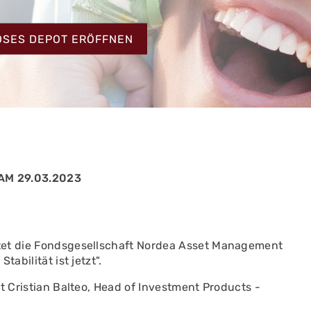
HT
OSES DEPOT ERÖFFNEN
AM 29.03.2023
tet die Fondsgesellschaft Nordea Asset Management
abilität ist jetzt".
t Cristian Balteo, Head of Investment Products -