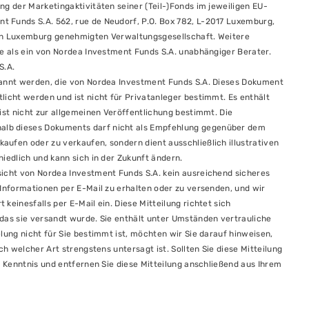
ng der Marketingaktivitäten seiner (Teil-)Fonds im jeweiligen EU-
 Funds S.A. 562, rue de Neudorf, P.O. Box 782, L-2017 Luxemburg,
 in Luxemburg genehmigten Verwaltungsgesellschaft. Weitere
ie als ein von Nordea Investment Funds S.A. unabhängiger Berater.
S.A.
enannt werden, die von Nordea Investment Funds S.A. Dieses Dokument
licht werden und ist nicht für Privatanleger bestimmt. Es enthält
ist nicht zur allgemeinen Veröffentlichung bestimmt. Die
alb dieses Dokuments darf nicht als Empfehlung gegenüber dem
ufen oder zu verkaufen, sondern dient ausschließlich illustrativen
iedlich und kann sich in der Zukunft ändern.
sicht von Nordea Investment Funds S.A. kein ausreichend sicheres
 Informationen per E-Mail zu erhalten oder zu versenden, und wir
keinesfalls per E-Mail ein. Diese Mitteilung richtet sich
 das sie versandt wurde. Sie enthält unter Umständen vertrauliche
lung nicht für Sie bestimmt ist, möchten wir Sie darauf hinweisen,
ch welcher Art strengstens untersagt ist. Sollten Sie diese Mitteilung
n Kenntnis und entfernen Sie diese Mitteilung anschließend aus Ihrem