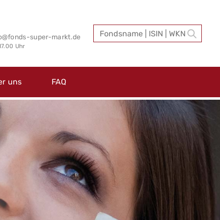
fo@fonds-super-markt.de
 17.00 Uhr
er uns
FAQ