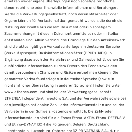
ersetzen weder eigene Überlegungen noch sonstige rechtliche,
steuerrechtliche oder finanzielle Informationen und Beratungen.
Weder die Verwaltungsgesellschaft, noch deren Mitarbeiter oder
Organe können für Verluste haftbar gemacht werden, die durch die
Nutzung der Inhalte aus diesem Dokument oder in sonstigem
Zusammenhang mit diesem Dokument unmittelbar oder mittelbar
entstanden sind. Allein verbindliche Grundlage für den Anteilserwerb
sind die aktuell gültigen Verkaufsunterlagen in deutscher Sprache
(Verkaufsprospekt, Basisinformationsblätter (PRIIPs-KIDs), in
Ergänzung dazu auch der Halbjahres- und Jahresbericht), denen Sie
ausführliche Informationen zu dem Erwerb des Fonds sowie den
damit verbundenen Chancen und Risiken entnehmen können. Die
genannten Verkaufsunterlagen in deutscher Sprache (sowie in
nichtamtlicher Übersetzung in anderen Sprachen) finden Sie unter
www.ethenea.com und sind bei der Verwaltungsgesellschaft
ETHENEA Independent Investors S.A. und der Verwahrstelle sowie bei
den jeweiligen nationalen Zahl- oder Informationsstellen und bei der
Vertreterin in der Schweiz kostenlos erhältlich. Die Zahl- oder
Informationsstellen sind für die Fonds Ethna-AKTIV, Ethna-DEFENSIV
und Ethna-DYNAMISCH die Folgenden: Belgien, Deutschland,
Liechtenstein, Luxemburg, Österreich: DZ PRIVATBANK S.A., 4, rue