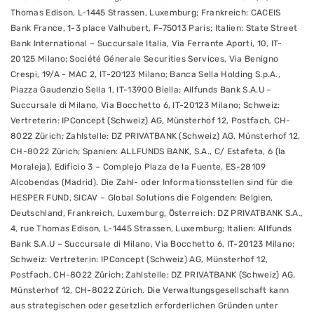
Thomas Edison, L-1445 Strassen, Luxemburg; Frankreich: CACEIS
Bank France, 1-3 place Valhubert, F-75013 Paris; Italien: State Street
Bank International – Succursale Italia, Via Ferrante Aporti, 10, IT-
20125 Milano; Société Génerale Securities Services, Via Benigno
Crespi, 19/A - MAC 2, IT-20123 Milano; Banca Sella Holding S.p.A.,
Piazza Gaudenzio Sella 1, IT-13900 Biella; Allfunds Bank S.A.U –
Succursale di Milano, Via Bocchetto 6, IT-20123 Milano; Schweiz:
Vertreterin: IPConcept (Schweiz) AG, Münsterhof 12, Postfach, CH-
8022 Zürich; Zahlstelle: DZ PRIVATBANK (Schweiz) AG, Münsterhof 12,
CH-8022 Zürich; Spanien: ALLFUNDS BANK, S.A., C/ Estafeta, 6 (la
Moraleja), Edificio 3 – Complejo Plaza de la Fuente, ES-28109
Alcobendas (Madrid). Die Zahl- oder Informationsstellen sind für die
HESPER FUND, SICAV – Global Solutions die Folgenden: Belgien,
Deutschland, Frankreich, Luxemburg, Österreich: DZ PRIVATBANK S.A.,
4, rue Thomas Edison, L-1445 Strassen, Luxemburg; Italien: Allfunds
Bank S.A.U – Succursale di Milano, Via Bocchetto 6, IT-20123 Milano;
Schweiz: Vertreterin: IPConcept (Schweiz) AG, Münsterhof 12,
Postfach, CH-8022 Zürich; Zahlstelle: DZ PRIVATBANK (Schweiz) AG,
Münsterhof 12, CH-8022 Zürich. Die Verwaltungsgesellschaft kann
aus strategischen oder gesetzlich erforderlichen Gründen unter