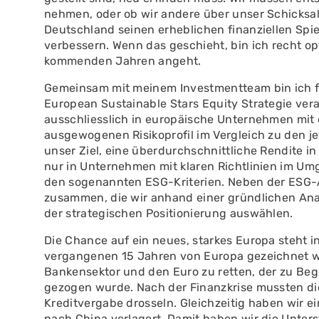
nehmen, oder ob wir andere über unser Schicksal
Deutschland seinen erheblichen finanziellen Spie
verbessern. Wenn das geschieht, bin ich recht op
kommenden Jahren angeht.
Gemeinsam mit meinem Investmentteam bin ich fü
European Sustainable Stars Equity Strategie vera
ausschliesslich in europäische Unternehmen mit 
ausgewogenen Risikoprofil im Vergleich zu den je
unser Ziel, eine überdurchschnittliche Rendite in
nur in Unternehmen mit klaren Richtlinien im U
den sogenannten ESG-Kriterien. Neben der ESG-An
zusammen, die wir anhand einer gründlichen Ana
der strategischen Positionierung auswählen.
Die Chance auf ein neues, starkes Europa steht i
vergangenen 15 Jahren von Europa gezeichnet wu
Bankensektor und den Euro zu retten, der zu Begi
gezogen wurde. Nach der Finanzkrise mussten die
Kreditvergabe drosseln. Gleichzeitig haben wir ei
nach China verlagert. Damit haben wir die Unter