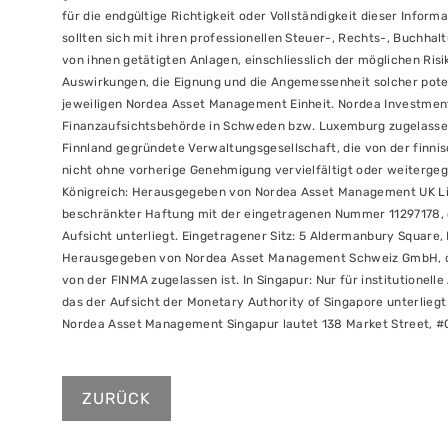
für die endgültige Richtigkeit oder Vollständigkeit dieser Info
sollten sich mit ihren professionellen Steuer-, Rechts-, Buchha
von ihnen getätigten Anlagen, einschliesslich der möglichen Risi
Auswirkungen, die Eignung und die Angemessenheit solcher pote
jeweiligen Nordea Asset Management Einheit. Nordea Investmen
Finanzaufsichtsbehörde in Schweden bzw. Luxemburg zugelassen
Finnland gegründete Verwaltungsgesellschaft, die von der finnis
nicht ohne vorherige Genehmigung vervielfältigt oder weiterg
Königreich: Herausgegeben von Nordea Asset Management UK Lim
beschränkter Haftung mit der eingetragenen Nummer 11297178, d
Aufsicht unterliegt. Eingetragener Sitz: 5 Aldermanbury Square,
Herausgegeben von Nordea Asset Management Schweiz GmbH, die
von der FINMA zugelassen ist. In Singapur: Nur für institution
das der Aufsicht der Monetary Authority of Singapore unterlie
Nordea Asset Management Singapur lautet 138 Market Street, #
ZURÜCK