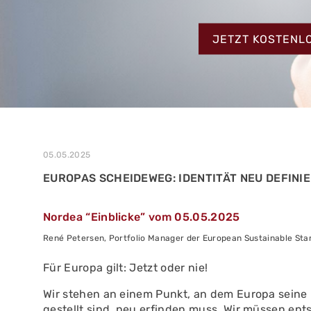
MEHR ERFAHREN
ZUM TESTBERIC
MEHR ERFAHREN
JETZT KOSTENL
MEHR ERFAHREN
05.05.2025
EUROPAS SCHEIDEWEG: IDENTITÄT NEU DEFINI
Nordea “Einblicke” vom 05.05.2025
René Petersen, Portfolio Manager der European Sustainable Star
Für Europa gilt: Jetzt oder nie!
Wir stehen an einem Punkt, an dem Europa seine Id
gestellt sind, neu erfinden muss. Wir müssen ent