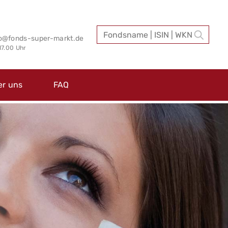
fo@fonds-super-markt.de
 17.00 Uhr
er uns
FAQ