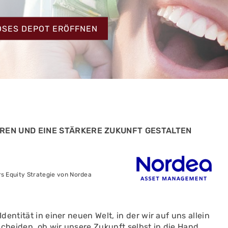
HT
OSES DEPOT ERÖFFNEN
EREN UND EINE STÄRKERE ZUKUNFT GESTALTEN
s Equity Strategie von Nordea
entität in einer neuen Welt, in der wir auf uns allein
scheiden, ob wir unsere Zukunft selbst in die Hand