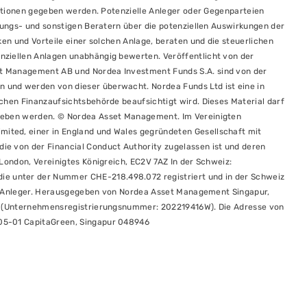
rmationen gegeben werden. Potenzielle Anleger oder Gegenparteien
ltungs- und sonstigen Beratern über die potenziellen Auswirkungen der
ken und Vorteile einer solchen Anlage, beraten und die steuerlichen
nziellen Anlagen unabhängig bewerten. Veröffentlicht von der
t Management AB und Nordea Investment Funds S.A. sind von der
 und werden von dieser überwacht. Nordea Funds Ltd ist eine in
chen Finanzaufsichtsbehörde beaufsichtigt wird. Dieses Material darf
egeben werden. © Nordea Asset Management. Im Vereinigten
ited, einer in England und Wales gegründeten Gesellschaft mit
ie von der Financial Conduct Authority zugelassen ist und deren
 London, Vereinigtes Königreich, EC2V 7AZ In der Schweiz:
 unter der Nummer CHE-218.498.072 registriert und in der Schweiz
elle Anleger. Herausgegeben von Nordea Asset Management Singapur,
gt (Unternehmensregistrierungsnummer: 202219416W). Die Adresse von
05-01 CapitaGreen, Singapur 048946