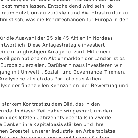
 bestimmen lassen. Entscheidend wird sein, ob
lraum nutzt, um aufzurüsten und die Infrastruktur zu
timistisch, was die Renditechancen für Europa in den
r die Auswahl der 35 bis 45 Aktien in Nordeas
ntwortlich. Diese Anlagestrategie investiert
einem langfristigen Anlagehorizont. Mit einem
weiligen nationalen Aktienmärkten der Länder ist es
 Europa zu erzielen. Darüber hinaus investieren wir
mgang mit Umwelt-, Sozial- und Governance-Themen,
alyse setzt sich das Portfolio aus Aktien
lyse der finanziellen Kennzahlen, der Bewertung und
n starkem Kontrast zu dem Bild, das in den
rde. In dieser Zeit haben wir gespart, um den
nn des letzten Jahrzehnts ebenfalls in Zweifel
 Banken ihre Kapitalbasis stärken und ihre
nen Grossteil unserer industriellen Arbeitsplätze
stützung für unser eigenes politisches System