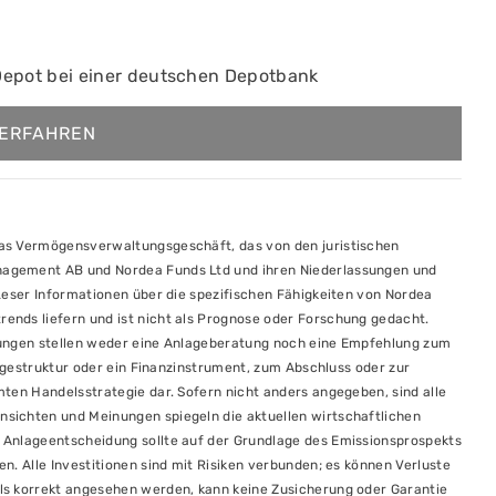
Depot bei einer deutschen Depotbank
ERFAHREN
das Vermögensverwaltungsgeschäft, das von den juristischen
nagement AB und Nordea Funds Ltd und ihren Niederlassungen und
Leser Informationen über die spezifischen Fähigkeiten von Nordea
ends liefern und ist nicht als Prognose oder Forschung gedacht.
nungen stellen weder eine Anlageberatung noch eine Empfehlung zum
lagestruktur oder ein Finanzinstrument, zum Abschluss oder zur
ten Handelsstrategie dar. Sofern nicht anders angegeben, sind alle
sichten und Meinungen spiegeln die aktuellen wirtschaftlichen
 Anlageentscheidung sollte auf der Grundlage des Emissionsprospekts
n. Alle Investitionen sind mit Risiken verbunden; es können Verluste
ls korrekt angesehen werden, kann keine Zusicherung oder Garantie