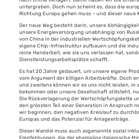
untergraben. Doch nun scheint es, dass die euro
Richtung Europa gehen muss – und dieser neue Ku
Der neue Weg besteht darin, unsere Abhängigkeit
unsere Energieversorgung unabhängig von Russl
von China in der industriellen Wertschöpfungske
eigene Chip-Infrastruktur aufbauen und die indust
reine Handarbeit, wie sie uns verlassen hat, sond
Dienstleistungsarbeitsplätze schafft.
Es hat 20 Jahre gedauert, um unsere eigene Pr
vom Argument der billigen Arbeitskräfte. Doch ers
und zweitens können wir es uns nicht leisten, in 
bekommen oder unsere Gesellschaft stillsteht, nur
Die Rückverlagerung der Wertschöpfungskette u
den grössten Teil einer Generation in Anspruch n
wir beginnen, den negativen Kreislauf zu durchbr
Europas und das Potenzial für Anlageerträge.
Dieser Wandel muss auch sogenannte sozial inklusi
Empfehlungen, die der ehemalige italienische Mi