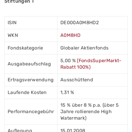
Stiftungen T
ISIN
DE000A0M8HD2
WKN
A0M8HD
Fondskategorie
Globaler Aktienfonds
5,00 %
(FondsSuperMarkt-
Ausgabeaufschlag
Rabatt 100%)
Ertragsverwendung
Ausschüttend
Laufende Kosten
1,31 %
15 % über 8 % p.a. (über 5
Performancegebühr
Jahre rollierende High
Watermark)
Auflegung
15.01.2008