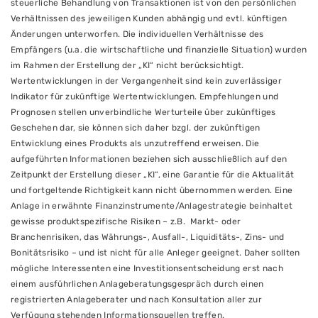
steuerliche Behandlung von Transaktionen ist von den persönlichen
Verhältnissen des jeweiligen Kunden abhängig und evtl. künftigen
Änderungen unterworfen. Die individuellen Verhältnisse des
Empfängers (u.a. die wirtschaftliche und finanzielle Situation) wurden
im Rahmen der Erstellung der „KI“ nicht berücksichtigt.
Wertentwicklungen in der Vergangenheit sind kein zuverlässiger
Indikator für zukünftige Wertentwicklungen. Empfehlungen und
Prognosen stellen unverbindliche Werturteile über zukünftiges
Geschehen dar, sie können sich daher bzgl. der zukünftigen
Entwicklung eines Produkts als unzutreffend erweisen. Die
aufgeführten Informationen beziehen sich ausschließlich auf den
Zeitpunkt der Erstellung dieser „KI“, eine Garantie für die Aktualität
und fortgeltende Richtigkeit kann nicht übernommen werden. Eine
Anlage in erwähnte Finanzinstrumente/Anlagestrategie beinhaltet
gewisse produktspezifische Risiken – z.B. Markt- oder
Branchenrisiken, das Währungs-, Ausfall-, Liquiditäts-, Zins- und
Bonitätsrisiko – und ist nicht für alle Anleger geeignet. Daher sollten
mögliche Interessenten eine Investitionsentscheidung erst nach
einem ausführlichen Anlageberatungsgespräch durch einen
registrierten Anlageberater und nach Konsultation aller zur
Verfügung stehenden Informationsquellen treffen.