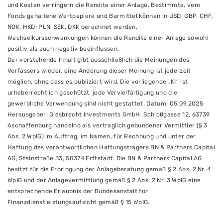
und Kosten verringern die Rendite einer Anlage. Bestimmte, vom
Fonds gehaltene Wertpapiere und Barmittel können in USD, GBP, CHF,
NOK, HKD; PLN, SEK, DKK berechnet werden.
Wechselkursschwankungen können die Rendite einer Anlage sowohl
positiv als auch negativ beeinflussen.
Der vorstehende Inhalt gibt ausschließlich die Meinungen des
Verfassers wieder, eine Änderung dieser Meinung ist jederzeit
möglich, ohne dass es publiziert wird. Die vorliegende „KI“ ist
urheberrechtlich geschützt, jede Vervielfältigung und die
gewerbliche Verwendung sind nicht gestattet. Datum: 05.09.2025
Herausgeber: Giesbrecht Investments GmbH, Schloßgasse 12, 63739
Aschaffenburg handelnd als vertraglich gebundener Vermittler (§ 3
Abs. 2 WpIG) im Auftrag, im Namen, für Rechnung und unter der
Haftung des verantwortlichen Haftungsträgers BN & Partners Capital
AG, Steinstraße 33, 50374 Erftstadt. Die BN & Partners Capital AG
besitzt für die Erbringung der Anlageberatung gemäß § 2 Abs. 2 Nr. 4
WpIG und der Anlagevermittlung gemäß § 2 Abs. 2 Nr. 3 WpIG eine
entsprechende Erlaubnis der Bundesanstalt für
Finanzdienstleistungsaufsicht gemäß § 15 WpIG.