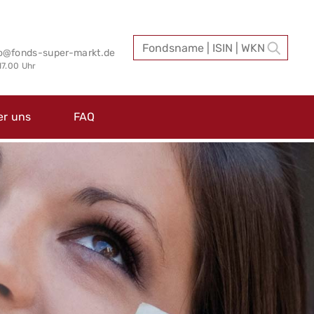
fo@fonds-super-markt.de
 17.00 Uhr
er uns
FAQ