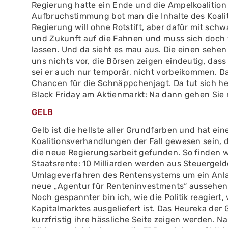
Regierung hatte ein Ende und die Ampelkoalition 
Aufbruchstimmung bot man die Inhalte des Koaliti
Regierung will ohne Rotstift, aber dafür mit schw
und Zukunft auf die Fahnen und muss sich doch v
lassen. Und da sieht es mau aus. Die einen sehen
uns nichts vor, die Börsen zeigen eindeutig, dass
sei er auch nur temporär, nicht vorbeikommen. D
Chancen für die Schnäppchenjagt. Da tut sich he
Black Friday am Aktienmarkt: Na dann gehen Sie 
GELB
Gelb ist die hellste aller Grundfarben und hat ei
Koalitionsverhandlungen der Fall gewesen sein, 
die neue Regierungsarbeit gefunden. So finden wi
Staatsrente: 10 Milliarden werden aus Steuergel
Umlageverfahren des Rentensystems um ein Anlag
neue „Agentur für Renteninvestments“ aussehen 
Noch gespannter bin ich, wie die Politik reagie
Kapitalmarktes ausgeliefert ist. Das Heureka der 
kurzfristig ihre hässliche Seite zeigen werden. Na