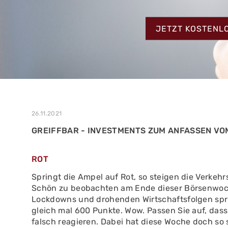
MEHR ERFAHREN
ZUM TESTBERIC
MEHR ERFAHREN
JETZT KOSTENL
MEHR ERFAHREN
26.11.2021
GREIFFBAR - INVESTMENTS ZUM ANFASSEN VOM
ROT
Springt die Ampel auf Rot, so steigen die Verkehr
Schön zu beobachten am Ende dieser Börsenwoc
Lockdowns und drohenden Wirtschaftsfolgen spr
gleich mal 600 Punkte. Wow. Passen Sie auf, das
falsch reagieren. Dabei hat diese Woche doch so