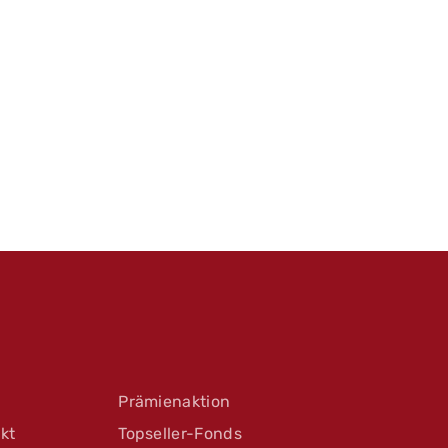
Prämienaktion
kt
Topseller-Fonds