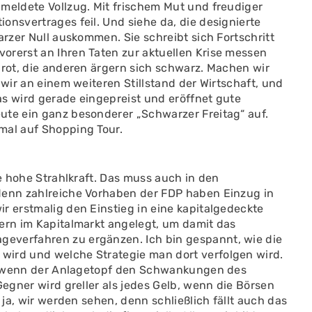
meldete Vollzug. Mit frischem Mut und freudiger
onsvertrages feil. Und siehe da, die designierte
arzer Null auskommen. Sie schreibt sich Fortschritt
orerst an Ihren Taten zur aktuellen Krise messen
 rot, die anderen ärgern sich schwarz. Machen wir
 wir an einem weiteren Stillstand der Wirtschaft, und
as wird gerade eingepreist und eröffnet gute
ute ein ganz besonderer „Schwarzer Freitag“ auf.
mal auf Shopping Tour.
ne hohe Strahlkraft. Das muss auch in den
denn zahlreiche Vorhaben der FDP haben Einzug in
r erstmalig den Einstieg in eine kapitalgedeckte
dern im Kapitalmarkt angelegt, um damit das
everfahren zu ergänzen. Ich bin gespannt, wie die
wird und welche Strategie man dort verfolgen wird.
rt, wenn der Anlagetopf den Schwankungen des
Gegner wird greller als jedes Gelb, wenn die Börsen
 ja, wir werden sehen, denn schließlich fällt auch das