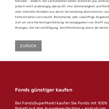
hierüber - ändern. Die verwendeten Daten stammen aus unterschi
jedoch nicht unabhängig überprüft; ihre Vollständigkeit und Richt
oder indirekte Schäden aus deren Verwendung übernommen, sowei
Fehlverhalten verursacht. Bestehende oder zukünftige Angebots
sich um eine Marketingmitteilung; herausgegeben von Greiff cap
Breisgau. Die Vervielfältigung, Veröffentlichung sowie die Weiter
ZURÜCK
Fonds günstiger kaufen
Bei FondsSuperMarkt kaufen Sie Fonds mit 100%
Rabatt auf den Ausgabeaufschlag – egal ob per