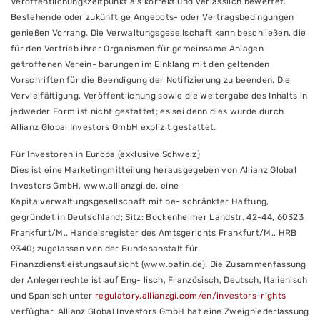
Veröffentlichungszeitpunkt als korrekt und verlässlich bewertet.
Bestehende oder zukünftige Angebots- oder Vertragsbedingungen
genießen Vorrang. Die Verwaltungsgesellschaft kann beschließen, die
für den Vertrieb ihrer Organismen für gemeinsame Anlagen
getroffenen Verein- barungen im Einklang mit den geltenden
Vorschriften für die Beendigung der Notifizierung zu beenden. Die
Vervielfältigung, Veröffentlichung sowie die Weitergabe des Inhalts in
jedweder Form ist nicht gestattet; es sei denn dies wurde durch
Allianz Global Investors GmbH explizit gestattet.
Für Investoren in Europa (exklusive Schweiz)
Dies ist eine Marketingmitteilung herausgegeben von Allianz Global
Investors GmbH, www.allianzgi.de, eine
Kapitalverwaltungsgesellschaft mit be- schränkter Haftung,
gegründet in Deutschland; Sitz: Bockenheimer Landstr. 42-44, 60323
Frankfurt/M., Handelsregister des Amtsgerichts Frankfurt/M., HRB
9340; zugelassen von der Bundesanstalt für
Finanzdienstleistungsaufsicht (www.bafin.de). Die Zusammenfassung
der Anlegerrechte ist auf Eng- lisch, Französisch, Deutsch, Italienisch
und Spanisch unter
regulatory.allianzgi.com/en/investors-rights
verfügbar. Allianz Global Investors GmbH hat eine Zweigniederlassung