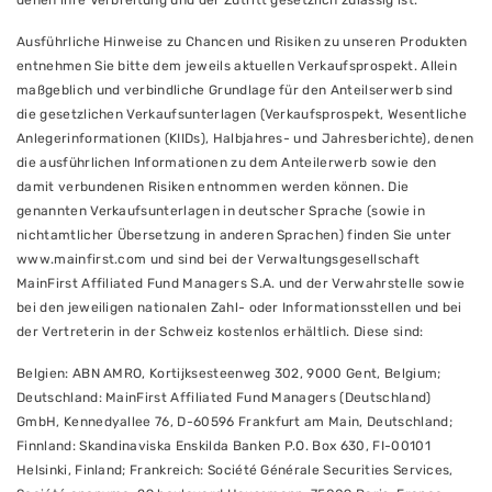
denen ihre Verbreitung und der Zutritt gesetzlich zulässig ist.
Ausführliche Hinweise zu Chancen und Risiken zu unseren Produkten
entnehmen Sie bitte dem jeweils aktuellen Verkaufsprospekt. Allein
maßgeblich und verbindliche Grundlage für den Anteilserwerb sind
die gesetzlichen Verkaufsunterlagen (Verkaufsprospekt, Wesentliche
Anlegerinformationen (KIIDs), Halbjahres- und Jahresberichte), denen
die ausführlichen Informationen zu dem Anteilerwerb sowie den
damit verbundenen Risiken entnommen werden können. Die
genannten Verkaufsunterlagen in deutscher Sprache (sowie in
nichtamtlicher Übersetzung in anderen Sprachen) finden Sie unter
www.mainfirst.com und sind bei der Verwaltungsgesellschaft
MainFirst Affiliated Fund Managers S.A. und der Verwahrstelle sowie
bei den jeweiligen nationalen Zahl- oder Informationsstellen und bei
der Vertreterin in der Schweiz kostenlos erhältlich. Diese sind:
Belgien: ABN AMRO, Kortijksesteenweg 302, 9000 Gent, Belgium;
Deutschland: MainFirst Affiliated Fund Managers (Deutschland)
GmbH, Kennedyallee 76, D-60596 Frankfurt am Main, Deutschland;
Finnland: Skandinaviska Enskilda Banken P.O. Box 630, FI-00101
Helsinki, Finland; Frankreich: Société Générale Securities Services,