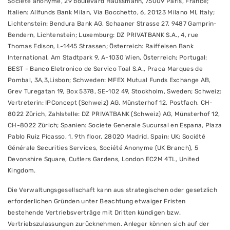
Société anonyme, 29 boulevard Haussmann, 75009 Paris, France;
Italien: Allfunds Bank Milan, Via Bocchetto, 6, 20123 Milano MI, Italy;
Lichtenstein: Bendura Bank AG, Schaaner Strasse 27, 9487 Gamprin-
Bendern, Lichtenstein; Luxemburg: DZ PRIVATBANK S.A., 4, rue
Thomas Edison, L-1445 Strassen; Österreich: Raiffeisen Bank
International, Am Stadtpark 9, A-1030 Wien, Österreich; Portugal:
BEST - Banco Eletronico de Servico Toal S.A., Praca Marques de
Pombal, 3A,3,Lisbon; Schweden: MFEX Mutual Funds Exchange AB,
Grev Turegatan 19, Box 5378, SE-102 49, Stockholm, Sweden; Schweiz:
Vertreterin: IPConcept (Schweiz) AG, Münsterhof 12, Postfach, CH-
8022 Zürich, Zahlstelle: DZ PRIVATBANK (Schweiz) AG, Münsterhof 12,
CH-8022 Zürich; Spanien: Societe Generale Sucursal en Espana, Plaza
Pablo Ruiz Picasso, 1, 9th floor, 28020 Madrid, Spain; UK: Société
Générale Securities Services, Société Anonyme (UK Branch), 5
Devonshire Square, Cutlers Gardens, London EC2M 4TL, United
Kingdom.
Die Verwaltungsgesellschaft kann aus strategischen oder gesetzlich
erforderlichen Gründen unter Beachtung etwaiger Fristen
bestehende Vertriebsverträge mit Dritten kündigen bzw.
Vertriebszulassungen zurücknehmen. Anleger können sich auf der