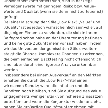
Unsicherheit konfrontiert sind, sind in der Regel
Vermögenswerte mit geringem Risiko bzw. Value-
Werte und Qualität (wenn sie denn nicht zu teuer ist)
gefragt.
Bei einer Mischung der Stile „Low Risk“, „Value“ und
„Quality“ ist es jedoch wahrscheinlich sinnvoller, auf
diejenigen Firmen zu verzichten, die sich in ihrem
Reifegrad schon nahe an der Überalterung befinden
und keine gute Zukunft mehr vor sich haben. Indem
wir das Universum der gemischten Stile erweitern,
steigt die Chance, komplexere Chancen zu erkennen,
die beim einfachen Backtesting nicht offensichtlich
sind, aber durch eine rigorose Analyse erkennbar
werden.
Insbesondere bei einem Ausverkauf an den Märkten
erhalten Sie durch die „Low Risk“-Titel einen
wirksamen Schutz; wenn die Inflation und die
Renditen hoch bleiben, sind Sie aufgrund des Value-
Engagements weniger stark von höheren Zinssätzen
betroffen; und wenn die Konjunktur wieder anzieht,
haben Sie großartige Qualitätsunternehmen mit