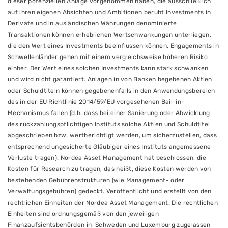
dieser potenziellen Anlage vorgenommen haben, die ausschließlich
auf ihren eigenen Absichten und Ambitionen beruht.Investments in
Derivate und in ausländischen Währungen denominierte
Transaktionen können erheblichen Wertschwankungen unterliegen,
die den Wert eines Investments beeinflussen können. Engagements in
Schwellenländer gehen mit einem vergleichsweise höheren Risiko
einher. Der Wert eines solchen Investments kann stark schwanken
und wird nicht garantiert. Anlagen in von Banken begebenen Aktien
oder Schuldtiteln können gegebenenfalls in den Anwendungsbereich
des in der EU Richtlinie 2014/59/EU vorgesehenen Bail-in-
Mechanismus fallen (d.h. dass bei einer Sanierung oder Abwicklung
des rückzahlungspflichtigen Instituts solche Aktien und Schuldtitel
abgeschrieben bzw. wertberichtigt werden, um sicherzustellen, dass
entsprechend ungesicherte Gläubiger eines Instituts angemessene
Verluste tragen). Nordea Asset Management hat beschlossen, die
Kosten für Research zu tragen, das heißt, diese Kosten werden von
bestehenden Gebührenstrukturen (wie Management- oder
Verwaltungsgebühren) gedeckt. Veröffentlicht und erstellt von den
rechtlichen Einheiten der Nordea Asset Management. Die rechtlichen
Einheiten sind ordnungsgemäß von den jeweiligen
Finanzaufsichtsbehörden in Schweden und Luxemburg zugelassen