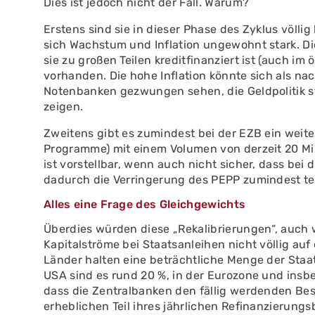
Dies ist jedoch nicht der Fall. Warum?
Erstens sind sie in dieser Phase des Zyklus völl
sich Wachstum und Inflation ungewohnt stark. Di
sie zu großen Teilen kreditfinanziert ist (auch im 
vorhanden. Die hohe Inflation könnte sich als nac
Notenbanken gezwungen sehen, die Geldpolitik stä
zeigen.
Zweitens gibt es zumindest bei der EZB ein weit
Programme) mit einem Volumen von derzeit 20 Mi
ist vorstellbar, wenn auch nicht sicher, dass b
dadurch die Verringerung des PEPP zumindest te
Alles eine Frage des Gleichgewichts
Überdies würden diese „Rekalibrierungen“, auch w
Kapitalströme bei Staatsanleihen nicht völlig au
Länder halten eine beträchtliche Menge der Staat
USA sind es rund 20 %, in der Eurozone und ins
dass die Zentralbanken den fällig werdenden Bes
erheblichen Teil ihres jährlichen Refinanzierungs