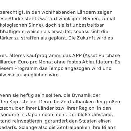
ig berechtigt. In den wohlhabenden Ländern zeigen
ese Stärke steht zwar auf wackligen Beinen, zumal
ökologischen Sinne), doch sie ist unbestreitbar
hhaltiger erweisen als erwartet, sodass sich die
rker zu straffen als geplant. Die Zukunft wird es
eres, älteres Kaufprogramm: das APP (Asset Purchase
lliarden Euro pro Monat ohne festes Ablaufdatum. Es
ei diesem Programm das Tempo angezogen wird und
ilweise ausgeglichen wird.
enn sie heftig sein sollten, die Dynamik der
f den Kopf stellen. Denn die Zentralbanken der großen
sschulden ihrer Länder bzw. ihrer Region: in den
besondere in Japan noch mehr. Der bloße Umstand,
tand reinvestieren, garantiert den Staaten einen
bedarfs. Solange also die Zentralbanken ihre Bilanz