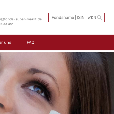
fo@fonds-super-markt.de
 17.00 Uhr
er uns
FAQ