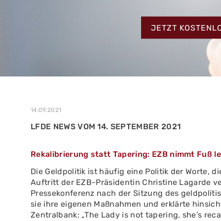
MEHR ERFAHREN
ZUM TESTBERIC
MEHR ERFAHREN
JETZT KOSTENL
MEHR ERFAHREN
14.09.2021
LFDE NEWS VOM 14. SEPTEMBER 2021
Rekalibrierung statt Tapering: EZB nimmt Fuß l
Die Geldpolitik ist häufig eine Politik der Worte, 
Auftritt der EZB-Präsidentin Christine Lagarde v
Pressekonferenz nach der Sitzung des geldpoli
sie ihre eigenen Maßnahmen und erklärte hinsich
Zentralbank: „The Lady is not tapering, she’s recal