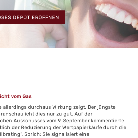
HT
OSES DEPOT ERÖFFNEN
eicht vom Gas
die allerdings durchaus Wirkung zeigt. Der jüngste
eranschaulicht dies nur zu gut. Auf der
tischen Ausschusses vom 9. September kommentierte
tlich der Reduzierung der Wertpapierkäufe durch die
ibrating“. Sprich: Sie signalisiert eine