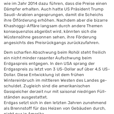
wie im Jahr 2014 dazu führen, dass die Preise einen
Dämpfer erhalten. Auch hatte US­ Präsident Trump
Saudi-Arabien angesprungen, damit die Scheichs
ihre Ölförderung erhö­hen. Nachdem aber die bizarre
Khashoggi-Affäre langsam durch andere Themen
konsequenzlos abgelöst wird, könnten sich die
Wüstensöhne gesonnen sehen, ihre Förderung
angesichts des Preisrückgangs zurückzufahren.
Dem scharfen Abschwung beim Rohöl steht freilich
ein nicht minder rasanter Aufschwung beim
Erdgaspreis entgegen. ln den USA sprang der
Erdgaspreis zu­ letzt von 3 US-Dollar auf über 4,5 US-
Dollar. Diese Entwicklung ist dem frühen
Wintereinbruch im mittleren Westen des Landes ge­
schuldet. Zugleich sind die amerikanischen
Gasspeicher derzeit nur mit saisonal niedrigen Füll­
ständen ausgestattet.
Erdgas setzt sich in den letzten Jahren zunehmend
als Brennstoff für das Heizen von Gebäuden durch,
nicht nur in Amerika.