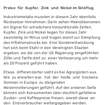
Preise für Kupfer, Zink und Ni­ckel im Sinkflug
Industriemetalle mussten in die­sem Jahr ebenfalls
Rücksetzer hinnehmen. Darin sehen Mak­roökonomen
ein Signal für schwä­chere konjunkturelle Zeiten.
Kup­fer, Zink und Nickel liegen für die­ses Jahr
zweistellig im Minus und tragen damit zur Dämpfung
des Inflationsdrucks bei. Eine Son­derentwicklung
hat sich beim Stahl in den Vereinigten Staaten
ergeben, wo die von der US­ Regierung eingeführten
Zölle und Tarife dort zu einer Verteuerung um mehr
als 20 Prozent geführt haben.
Etwas differenzierter sieht es bei Agrargütern aus.
Wie zu erwarten war, hat der heiße und trockene
Sommer in Europa zu steigenden
Weizennotierungen geführt. Auf der anderen Seite
können sich Konsumenten über deutlich gefallene
Zucker- und Kaffeepreise freuen, soweit diese an
den End­verbraucher weitergegeben wer­den.