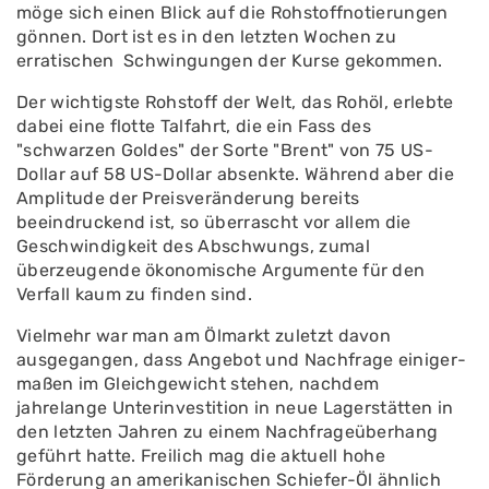
möge sich einen Blick auf die Rohstoffnotierun­gen
gönnen. Dort ist es in den letzten Wochen zu
erratischen Schwingungen der Kurse gekommen.
Der wichtigste Rohstoff der Welt, das Rohöl, erlebte
dabei eine flot­te Talfahrt, die ein Fass des
"schwarzen Goldes" der Sorte "Brent" von 75 US-
Dollar auf 58 US-Dollar absenkte. Während aber die
Amplitude der Preisveränderung bereits
beeindruckend ist, so überrascht vor allem die
Geschwindigkeit des Ab­schwungs, zumal
überzeugende ökonomische Argumente für den
Verfall kaum zu finden sind.
Vielmehr war man am Ölmarkt zuletzt davon
ausgegangen, dass Angebot und Nachfrage einiger­
maßen im Gleichgewicht stehen, nachdem
jahrelange Unterinvesti­tion in neue Lagerstätten in
den letzten Jahren zu einem Nachfra­geüberhang
geführt hatte. Freilich mag die aktuell hohe
Förderung an amerikanischen Schiefer-Öl ähnlich