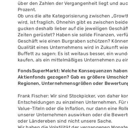
über den Zahlen der Vergangenheit liegt und auc
Prozent.
Ob uns die alte Kategorisierung zwischen „Growt
wird, ist fraglich. Ohnehin gibt es zwischen be
gucken deshalb lieber auf die jeweiligen Geschä
Zeiten gerüstet? Haben sie solide Finanzen, verfü
Geschäft wie einen Burgraben schützen? Können 
Qualität eines Unternehmens wird in Zukunft wied
Buffett zu sagen: Es ist weitaus besser, ein wun
kaufen, als ein mittelmäßiges Unternehmen zu e
FondsSuperMarkt: Welche Konsequenzen haben Si
Aktienfonds gezogen? Gab es größere Umschicht
Regionen, Unternehmensgrößen oder Bewertung
Frank Fischer: Wir sind Stockpicker, von daher 
Entscheidungen zu einzelnen Unternehmen. Für u
Value-Titeln oder die Inflation, nur dann eine Ro
unserer Unternehmen auswirken oder die Bewert
oder Ländereben sind nicht unsere Sache.
Wir haben die Volatilität der vergangenen Monate