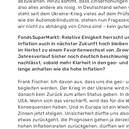
abzuwarten. Hinzu kommt, dass Zinserhöhungen d
also alles andere als rosig. In Deutschland sehe
steht seit dem Ukraine-Krieg vieles auf dem Prüf
wie der Automobilindustrie, stehen nun Fragezei
wir nicht zu abhängig von China sind – kein gute
FondsSuperMarkt: Relative Einigkeit herrscht u
Inflation auch in nächster Zukunft hoch bleiben
im Herbst zu einem Favoritenwechsel von ‚Growt
Jahresverlauf bisher noch deutlich beschleunigt
nachlässt, sobald mehr Klarheit in den geo- und
lange anhalten wie die hohe Inflation?
Frank Fischer: Ich davon aus, dass uns die geo-
begleiten werden. Der Krieg in der Ukraine wird n
danach kein Zurück zum alten Status geben. In d
USA. Wenn sich das verschärft, wird das für die
Konsequenzen haben. Und in Europa ist ein Wied
Zinsen jetzt steigen. Unsicherheit dürfte uns also
etwas zurückgeht, die Prognosen gehen ja derzeit
hohen Inflationsraten zurückgehen, dürften wir in