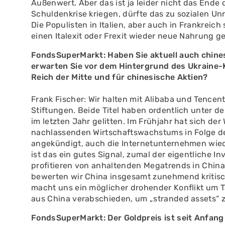
Außenwert. Aber das ist ja leider nicht das End
Schuldenkrise kriegen, dürfte das zu sozialen Unr
Die Populisten in Italien, aber auch in Frankreic
einen Italexit oder Frexit wieder neue Nahrung g
FondsSuperMarkt: Haben Sie aktuell auch chines
erwarten Sie vor dem Hintergrund des Ukraine-K
Reich der Mitte und für chinesische Aktien?
Frank Fischer: Wir halten mit Alibaba und Tencent
Stiftungen. Beide Titel haben ordentlich unter 
im letzten Jahr gelitten. Im Frühjahr hat sich d
nachlassenden Wirtschaftswachstums in Folge d
angekündigt, auch die Internetunternehmen wiede
ist das ein gutes Signal, zumal der eigentliche In
profitieren von anhaltenden Megatrends in China
bewerten wir China insgesamt zunehmend kritisc
macht uns ein möglicher drohender Konflikt um T
aus China verabschieden, um „stranded assets“ 
FondsSuperMarkt: Der Goldpreis ist seit Anfang 