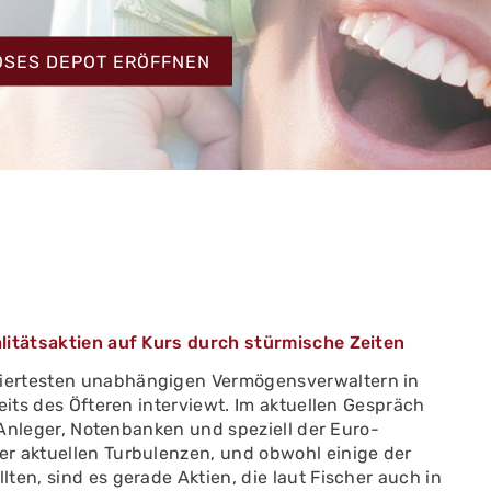
HT
OSES DEPOT ERÖFFNEN
litätsaktien auf Kurs durch stürmische Zeiten
iertesten unabhängigen Vermögensverwaltern in
eits des Öfteren interviewt. Im aktuellen Gespräch
h Anleger, Notenbanken und speziell der Euro-
r aktuellen Turbulenzen, und obwohl einige der
ten, sind es gerade Aktien, die laut Fischer auch in