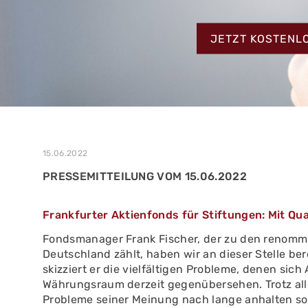
MEHR ERFAHREN
ZUM TESTBERIC
MEHR ERFAHREN
JETZT KOSTENL
MEHR ERFAHREN
15.06.2022
PRESSEMITTEILUNG VOM 15.06.2022
Frankfurter Aktienfonds für Stiftungen: Mit Qua
Fondsmanager Frank Fischer, der zu den renomm
Deutschland zählt, haben wir an dieser Stelle ber
skizziert er die vielfältigen Probleme, denen sic
Währungsraum derzeit gegenübersehen. Trotz alle
Probleme seiner Meinung nach lange anhalten soll