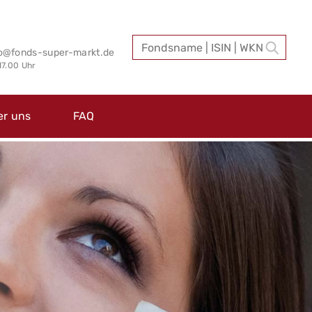
fo@fonds-super-markt.de
 17.00 Uhr
er uns
FAQ