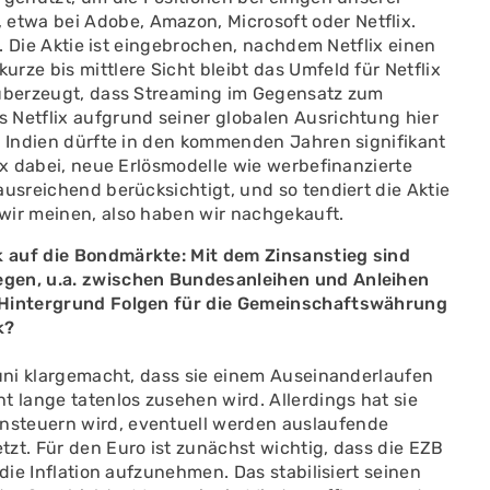
twa bei Adobe, Amazon, Microsoft oder Netflix.
n. Die Aktie ist eingebrochen, nachdem Netflix einen
rze bis mittlere Sicht bleibt das Umfeld für Netflix
 überzeugt, dass Streaming im Gegensatz zum
 Netflix aufgrund seiner globalen Ausrichtung hier
e Indien dürfte in den kommenden Jahren signifikant
ix dabei, neue Erlösmodelle wie werbefinanzierte
ausreichend berücksichtigt, und so tendiert die Aktie
wir meinen, also haben wir nachgekauft.
 auf die Bondmärkte: Mit dem Zinsanstieg sind
egen, u.a. zwischen Bundesanleihen und Anleihen
m Hintergrund Folgen für die Gemeinschaftswährung
k?
Juni klargemacht, dass sie einem Auseinanderlaufen
t lange tatenlos zusehen wird. Allerdings hat sie
nsteuern wird, eventuell werden auslaufende
zt. Für den Euro ist zunächst wichtig, dass die EZB
die Inflation aufzunehmen. Das stabilisiert seinen