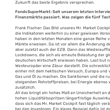
Zukunft das beste Ergebnis versprechen.
FondsSuperMarkt: Seit unserem letzten Intervie
Finanzmärkte passiert. Was zeigen die fünf Tac
Frank Fischer: Das Bild unseres Mr. Market Cockpi
die Indikatoren weiterhin zu einer gewissen Vorsi
haben in den letzten Monaten eine ganze Reihe vo
Märkte erweisen. Da ist vor allem die Änderung d
aber zuletzt auch der EZB. Dann das Wiederauff
Lockdowns, die sich als erneute Belastung der gl
deutschen Wirtschaft erwiesen haben. Last but not
Westeuropäer eine Zäsur darstellt. Die schreckl
einher mit dem hektischen Versuch, Europa und
Gas und Öl zu machen. Die Sanktionen und die r
steigenden Rohstoffpreisen, bei Energie ebenso w
zusätzlich.
All das bringt ein hohes Maß an Unsicherheit an 
hohen Liquiditätsspritzen längerfristige Auswirk
dass sich das Mr. Market Cockpit fast täglich ver
bei den Investoren. Ein klares Beispiel dafür ist