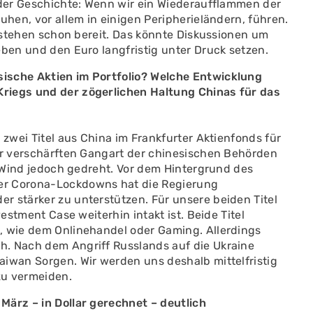
e der Geschichte: Wenn wir ein Wiederaufflammen der
uhen, vor allem in einigen Peripherieländern, führen.
h stehen schon bereit. Das könnte Diskussionen um
eben und den Euro langfristig unter Druck setzen.
ische Aktien im Portfolio? Welche Entwicklung
riegs und der zögerlichen Haltung Chinas für das
 zwei Titel aus China im Frankfurter Aktienfonds für
der verschärften Gangart der chinesischen Behörden
er Wind jedoch gedreht. Vor dem Hintergrund des
er Corona-Lockdowns hat die Regierung
r stärker zu unterstützen. Für unsere beiden Titel
vestment Case weiterhin intakt ist. Beide Titel
, wie dem Onlinehandel oder Gaming. Allerdings
h. Nach dem Angriff Russlands auf die Ukraine
aiwan Sorgen. Wir werden uns deshalb mittelfristig
zu vermeiden.
März – in Dollar gerechnet – deutlich