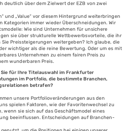
h deutlich über dem Zielwert der EZB von zwei
h“ und „Value“ vor diesem Hintergrund weiterbringen
iden Kategorien immer wieder Überschneidungen. Wir
ftsmodelle: Wie sind Unternehmen für unsichere
gen sie über strukturelle Wettbewerbsvorteile, die ihr
Sie Preissteigerungen weitergeben? Ich glaube, die
er wichtiger als die reine Bewertung. Oder um es mit
derbares Unternehmen zu einem fairen Preis zu
inem wunderbaren Preis.
e für Ihre Titelauswahl im Frankfurter
ungen im Portfolio, die bestimmte Branchen,
srelationen betrafen?
kommen unsere Portfolioveränderungen aus den
ns spielen Faktoren, wie der Favoritenwechsel zu
lle, wenn sie sich auf das Geschäftsmodel eines
ung beeinflussen. Entscheidungen auf Branchen-
 genutzt, um die Positionen bei einigen unserer