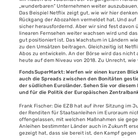
„wunderbaren“ Unternehmen weiter auszubauen, e
Das Beispiel Netflix zeigt gut, wie wir hier denke
Rückgang der Abozahlen vermeldet hat. Und auf ku
sicher herausfordernd. Aber wir sind fest davon
linearen Fernsehen weiter wachsen wird und dass
gut positioniert ist. Das Wachstum in Ländern wi
zu den Umsätzen beitragen. Gleichzeitig ist Netfl
Abos zu entwickeln. An der Börse wird das nicht 
heute auf dem Niveau von 2018. Zu Unrecht, wie 
FondsSuperMarkt: Werfen wir einen kurzen Blick
auch die Spreads zwischen den Bonitäten gesti
der südlichen Euroländer. Sehen Sie vor diese
und für die Politik der Europäischen Zentralban
Frank Fischer: Die EZB hat auf ihrer Sitzung im 
der Renditen für Staatsanleihen im Euroraum nich
offengelassen, mit welchen Maßnahmen sie gege
Anleihen bestimmter Länder auch in Zukunft erset
gezeigt hat, dass sie bereit ist, den Kampf gegen 