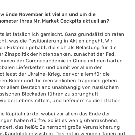
w Ende November ist viel an und um die
hometer Ihres Mr. Market Cockpits aktuell an?
ts ist tatsächlich gemischt. Ganz grundsätzlich raten
cht, was die Positionierung in Aktien angeht. Wir
n Faktoren gehabt, die sich als Belastung für die
er Zinspolitik der Notenbanken, zunächst der Fed,
lammen der Coronapandemie in China mit den harten
obalen Lieferketten und damit vor allem der
 least der Ukraine-Krieg, der vor allem für die
ichen Bilder und die menschlichen Tragödien gehen
 vor allem Deutschland unabhängig von russischem
ussischen Blockaden führen zu sprunghaft
ie bei Lebensmitteln, und befeuern so die Inflation
die Kapitalmärkte, wobei vor allem das Ende der
ungen haben dürfte. So ist es wenig überraschend,
ändert, das heißt: Es herrscht große Verunsicherung
 das Kapitulationssystem. Das hat in wenigen Tagen auf