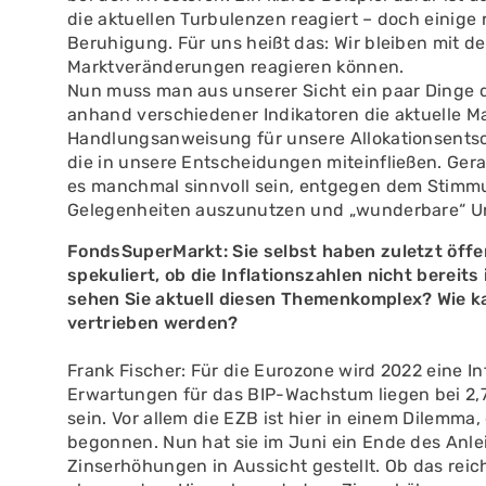
die aktuellen Turbulenzen reagiert – doch einige
Beruhigung. Für uns heißt das: Wir bleiben mit d
Marktveränderungen reagieren können.
Nun muss man aus unserer Sicht ein paar Dinge d
anhand verschiedener Indikatoren die aktuelle Ma
Handlungsanweisung für unsere Allokationsents
die in unsere Entscheidungen miteinfließen. Gerad
es manchmal sinnvoll sein, entgegen dem Stimmu
Gelegenheiten auszunutzen und „wunderbare“ Un
FondsSuperMarkt: Sie selbst haben zuletzt öffe
spekuliert, ob die Inflationszahlen nicht berei
sehen Sie aktuell diesen Themenkomplex? Wie ka
vertrieben werden?
Frank Fischer: Für die Eurozone wird 2022 eine In
Erwartungen für das BIP-Wachstum liegen bei 2,7 
sein. Vor allem die EZB ist hier in einem Dilemma
begonnen. Nun hat sie im Juni ein Ende des An
Zinserhöhungen in Aussicht gestellt. Ob das reicht