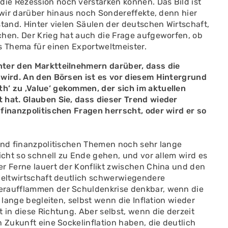
ie Rezession noch verstärken können. Das Bild ist
n wir darüber hinaus noch Sondereffekte, denn hier
stand. Hinter vielen Säulen der deutschen Wirtschaft,
chen. Der Krieg hat auch die Frage aufgeworfen, ob
s Thema für einen Exportweltmeister.
nter den Marktteilnehmern darüber, dass die
 wird. An den Börsen ist es vor diesem Hintergrund
h‘ zu ‚Value‘ gekommen, der sich im aktuellen
 hat. Glauben Sie, dass dieser Trend wieder
 finanzpolitischen Fragen herrscht, oder wird er so
 und finanzpolitischen Themen noch sehr lange
icht so schnell zu Ende gehen, und vor allem wird es
er Ferne lauert der Konflikt zwischen China und den
 Weltwirtschaft deutlich schwerwiegendere
eraufflammen der Schuldenkrise denkbar, wenn die
 lange begleiten, selbst wenn die Inflation wieder
 in diese Richtung. Aber selbst, wenn die derzeit
 Zukunft eine Sockelinflation haben, die deutlich