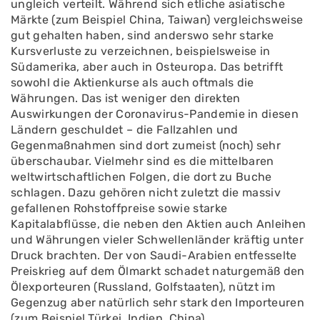
ungleich verteilt. Während sich etliche asiatische
Märkte (zum Beispiel China, Taiwan) vergleichsweise
gut gehalten haben, sind anderswo sehr starke
Kursverluste zu verzeichnen, beispielsweise in
Südamerika, aber auch in Osteuropa. Das betrifft
sowohl die Aktienkurse als auch oftmals die
Währungen. Das ist weniger den direkten
Auswirkungen der Coronavirus-Pandemie in diesen
Ländern geschuldet – die Fallzahlen und
Gegenmaßnahmen sind dort zumeist (noch) sehr
überschaubar. Vielmehr sind es die mittelbaren
weltwirtschaftlichen Folgen, die dort zu Buche
schlagen. Dazu gehören nicht zuletzt die massiv
gefallenen Rohstoffpreise sowie starke
Kapitalabflüsse, die neben den Aktien auch Anleihen
und Währungen vieler Schwellenländer kräftig unter
Druck brachten. Der von Saudi-Arabien entfesselte
Preiskrieg auf dem Ölmarkt schadet naturgemäß den
Ölexporteuren (Russland, Golfstaaten), nützt im
Gegenzug aber natürlich sehr stark den Importeuren
(zum Beispiel Türkei, Indien, China).