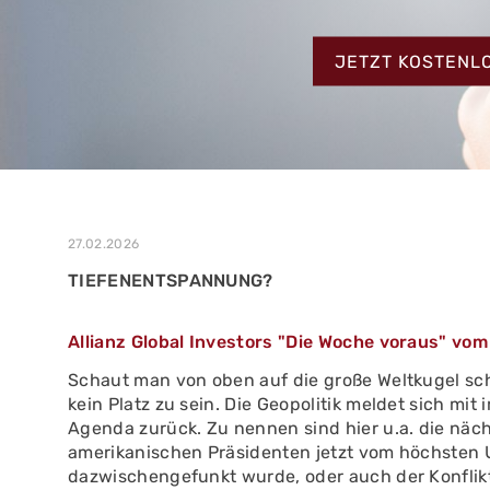
MEHR ERFAHREN
ZUM TESTBERIC
MEHR ERFAHREN
JETZT KOSTENL
MEHR ERFAHREN
27.02.2026
TIEFENENTSPANNUNG?
Allianz Global Investors "Die Woche voraus" vo
Schaut man von oben auf die große Weltkugel sc
kein Platz zu sein. Die Geopolitik meldet sich m
Agenda zurück. Zu nennen sind hier u.a. die nächs
amerikanischen Präsidenten jetzt vom höchsten 
dazwischengefunkt wurde, oder auch der Konflikt 