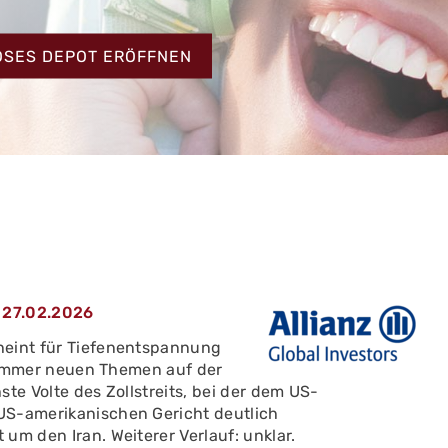
HT
OSES DEPOT ERÖFFNEN
m 27.02.2026
heint für Tiefenentspannung
it immer neuen Themen auf der
te Volte des Zollstreits, bei der dem US-
US-amerikanischen Gericht deutlich
um den Iran. Weiterer Verlauf: unklar.