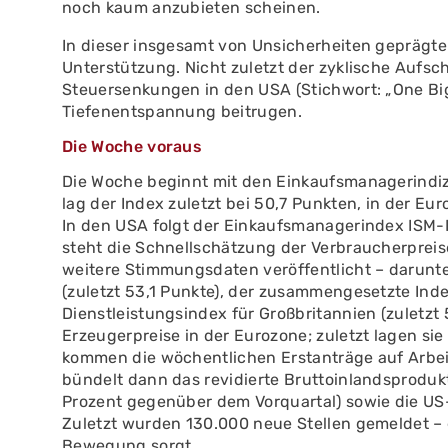
noch kaum anzubieten scheinen.
In dieser insgesamt von Unsicherheiten geprägten
Unterstützung. Nicht zuletzt der zyklische Auf
Steuersenkungen in den USA (Stichwort: „One Big 
Tiefenentspannung beitrugen.
Die Woche voraus
Die Woche beginnt mit den Einkaufsmanagerindiz
lag der Index zuletzt bei 50,7 Punkten, in der Eu
In den USA folgt der Einkaufsmanagerindex ISM-I
steht die Schnellschätzung der Verbraucherprei
weitere Stimmungsdaten veröffentlicht – darun
(zuletzt 53,1 Punkte), der zusammengesetzte Index
Dienstleistungsindex für Großbritannien (zuletzt 
Erzeugerpreise in der Eurozone; zuletzt lagen si
kommen die wöchentlichen Erstanträge auf Arbei
bündelt dann das revidierte Bruttoinlandsprodukt 
Prozent gegenüber dem Vorquartal) sowie die US
Zuletzt wurden 130.000 neue Stellen gemeldet – 
Bewegung sorgt.