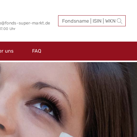
fo@fonds-super-markt.de
 17.00 Uhr
er uns
FAQ