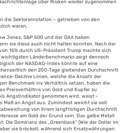
e Nachrichtenlage über Risiken wieder zugenommen
ei die Sektorenrotation – getrieben von den
blich waren.
r Dow Jones, S&P 500 und der DAX haben
nn sie diese auch nicht halten konnten. Nach der
e von 15% durch US-Präsident Trump machte sich
r wichtigsten Länderbenchmarks zeigt dennoch
diglich der NASDAQ-Index könnte auf eine
chenzeitlich den 200-Tage gleitenden Durchschnitt
nce-Decline Linien, welche die Anzahl der
igen Benchmark ins Verhältnis setzen, haben die
s Preisverhältnis von Gold und Kupfer zu
 als Angstindikator genommen wird, weist –
s Maß an Angst aus. Zumindest weicht sie seit
rtabweichung von ihrem langfristigen Durchschnitt
Interesse am Gold der Grund sein. Das gelbe Metall
gt: Die Dominanz des „Greenback“ (Wie der Dollar im
 aber sie bröckelt, während sich Ersatzwährungen