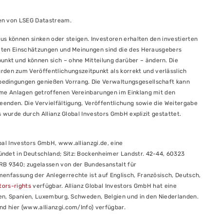
nen von LSEG Datastream.
aus können sinken oder steigen. Investoren erhalten den investierten
ellten Einschätzungen und Meinungen sind die des Herausgebers
kt und können sich – ohne Mitteilung darüber – ändern. Die
en zum Veröffentlichungszeitpunkt als korrekt und verlässlich
bedingungen genießen Vorrang. Die Verwaltungsgesellschaft kann
ame Anlagen getroffenen Vereinbarungen im Einklang mit den
beenden. Die Vervielfältigung, Veröffentlichung sowie die Weitergabe
es wurde durch Allianz Global Investors GmbH explizit gestattet.
bal Investors GmbH, www.allianzgi.de, eine
ndet in Deutschland; Sitz: Bockenheimer Landstr. 42-44, 60323
HRB 9340; zugelassen von der Bundesanstalt für
menfassung der Anlegerrechte ist auf Englisch, Französisch, Deutsch,
tors-rights
verfügbar. Allianz Global Investors GmbH hat eine
lien, Spanien, Luxemburg, Schweden, Belgien und in den Niederlanden.
nd hier (www.allianzgi.com/Info) verfügbar.