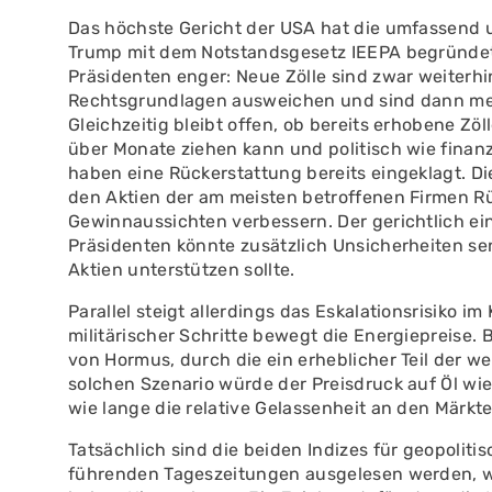
Das höchste Gericht der USA hat die umfassend u
Trump mit dem Notstandsgesetz IEEPA begründet 
Präsidenten enger: Neue Zölle sind zwar weiterh
Rechtsgrundlagen ausweichen und sind dann meist
Gleichzeitig bleibt offen, ob bereits erhobene Zö
über Monate ziehen kann und politisch wie finanzi
haben eine Rückerstattung bereits eingeklagt. D
den Aktien der am meisten betroffenen Firmen R
Gewinnaussichten verbessern. Der gerichtlich ei
Präsidenten könnte zusätzlich Unsicherheiten se
Aktien unterstützen sollte.
Parallel steigt allerdings das Eskalationsrisiko i
militärischer Schritte bewegt die Energiepreise.
von Hormus, durch die ein erheblicher Teil der we
solchen Szenario würde der Preisdruck auf Öl wi
wie lange die relative Gelassenheit an den Märkte
Tatsächlich sind die beiden Indizes für geopolitis
führenden Tageszeitungen ausgelesen werden, wi