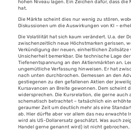
hohen Niveau lagen. Ein Zeichen dafür, dass di
hat.
Die Märkte scheint dies nur wenig zu stören, wob
Diskussionen um die Auswirkungen von KI – erhe
Die Volatilität hat sich kaum verändert. U.a. de
zwischenzeitlich neue Höchstmarken gerissen, we
Verkündigung der neuen, einheitlichen Zollsätz
Unsicherheit bemerkbar. Die technische Lage de
Tiefenentspannung an den Aktienmärkten an. Le
ungemütliche Verfassung hinweisen. Er hat zwis
nach unten durchbrochen. Gemessen an den Adva
gestiegenen zu den gefallenen Aktien der jeweil
Kursavancen an Breite gewonnen. Dem scheint da
widersprechen. Die Kursrelation, die gerne auch
schematisch betrachtet – tatsächlich ein erhöhte
geraumer Zeit um deutlich mehr als eine Standa
ab. Hier dürfte aber vor allem das neu erwachte 
wird als US-Dollarersatz geschätzt. Was auch zei
Handel gerne genannt wird) ist nicht gebrochen,