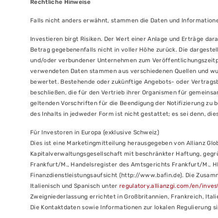
Rechtliche Hinweise
Falls nicht anders erwähnt, stammen die Daten und Informatio
Investieren birgt Risiken. Der Wert einer Anlage und Erträge dar
Betrag gegebenenfalls nicht in voller Höhe zurück. Die dargest
und/oder verbundener Unternehmen zum Veröffentlichungszeitpun
verwendeten Daten stammen aus verschiedenen Quellen und wurd
bewertet. Bestehende oder zukünftige Angebots- oder Vertrags
beschließen, die für den Vertrieb ihrer Organismen für gemeins
geltenden Vorschriften für die Beendigung der Notifizierung zu 
des Inhalts in jedweder Form ist nicht gestattet; es sei denn, di
Für Investoren in Europa (exklusive Schweiz)
Dies ist eine Marketingmitteilung herausgegeben von Allianz Glo
Kapitalverwaltungsgesellschaft mit beschränkter Haftung, gegrü
Frankfurt/M., Handelsregister des Amtsgerichts Frankfurt/M., 
Finanzdienstleistungsaufsicht (http://www.bafin.de). Die Zusam
Italienisch und Spanisch unter
regulatory.allianzgi.com/en/inves
Zweigniederlassung errichtet in Großbritannien, Frankreich, Ita
Die Kontaktdaten sowie Informationen zur lokalen Regulierung si