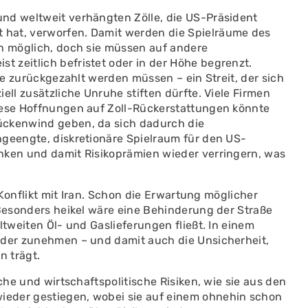
nd weltweit verhängten Zölle, die US-Präsident
hat, verworfen. Damit werden die Spielräume des
in möglich, doch sie müssen auf andere
 zeitlich befristet oder in der Höhe begrenzt.
lle zurückgezahlt werden müssen – ein Streit, der sich
ell zusätzliche Unruhe stiften dürfte. Viele Firmen
iese Hoffnungen auf Zoll-Rückerstattungen könnte
ückenwind geben, da sich dadurch die
ngeengte, diskretionäre Spielraum für den US-
nken und damit Risikoprämien wieder verringern, was
m Konflikt mit Iran. Schon die Erwartung möglicher
 Besonders heikel wäre eine Behinderung der Straße
ltweiten Öl- und Gaslieferungen fließt. In einem
eder zunehmen – und damit auch die Unsicherheit,
n trägt.
che und wirtschaftspolitische Risiken, wie sie aus den
eder gestiegen, wobei sie auf einem ohnehin schon