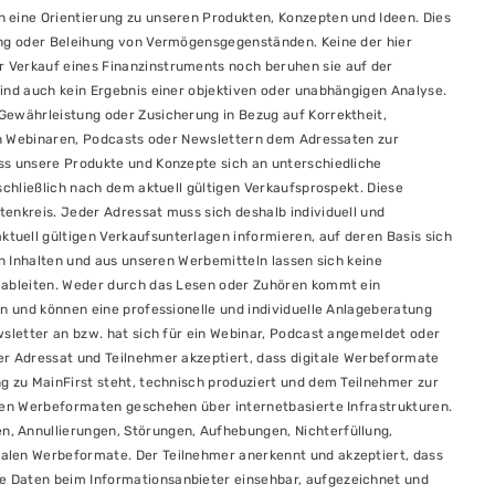
 eine Orientierung zu unseren Produkten, Konzepten und Ideen. Dies
ung oder Beleihung von Vermögensgegenständen. Keine der hier
 Verkauf eines Finanzinstruments noch beruhen sie auf der
ind auch kein Ergebnis einer objektiven oder unabhängigen Analyse.
Gewährleistung oder Zusicherung in Bezug auf Korrektheit,
 in Webinaren, Podcasts oder Newslettern dem Adressaten zur
ss unsere Produkte und Konzepte sich an unterschiedliche
schließlich nach dem aktuell gültigen Verkaufsprospekt. Diese
enkreis. Jeder Adressat muss sich deshalb individuell und
uell gültigen Verkaufsunterlagen informieren, auf deren Basis sich
en Inhalten und aus unseren Werbemitteln lassen sich keine
e ableiten. Weder durch das Lesen oder Zuhören kommt ein
on und können eine professionelle und individuelle Anlageberatung
wsletter an bzw. hat sich für ein Webinar, Podcast angemeldet oder
er Adressat und Teilnehmer akzeptiert, dass digitale Werbeformate
g zu MainFirst steht, technisch produziert und dem Teilnehmer zur
alen Werbeformaten geschehen über internetbasierte Infrastrukturen.
, Annullierungen, Störungen, Aufhebungen, Nichterfüllung,
alen Werbeformate. Der Teilnehmer anerkennt und akzeptiert, dass
e Daten beim Informationsanbieter einsehbar, aufgezeichnet und