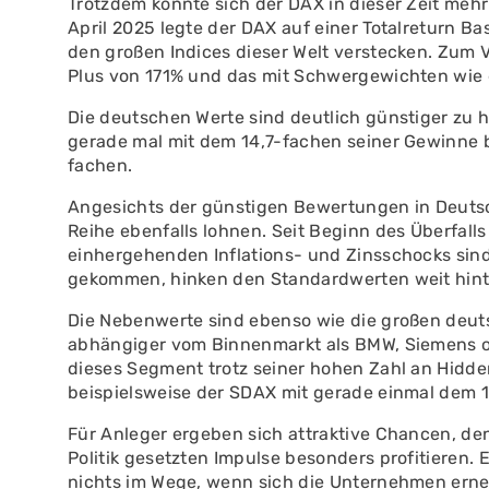
Trotzdem konnte sich der DAX in dieser Zeit mehr
April 2025 legte der DAX auf einer Totalreturn Ba
den großen Indices dieser Welt verstecken. Zum V
Plus von 171% und das mit Schwergewichten wie 
Die deutschen Werte sind deutlich günstiger zu
gerade mal mit dem 14,7-fachen seiner Gewinne 
fachen.
Angesichts der günstigen Bewertungen in Deutsch
Reihe ebenfalls lohnen. Seit Beginn des Überfall
einhergehenden Inflations- und Zinsschocks sind
gekommen, hinken den Standardwerten weit hint
Die Nebenwerte sind ebenso wie die großen deuts
abhängiger vom Binnenmarkt als BMW, Siemens o
dieses Segment trotz seiner hohen Zahl an Hidde
beispielsweise der SDAX mit gerade einmal dem 1
Für Anleger ergeben sich attraktive Chancen, de
Politik gesetzten Impulse besonders profitieren.
nichts im Wege, wenn sich die Unternehmen ern