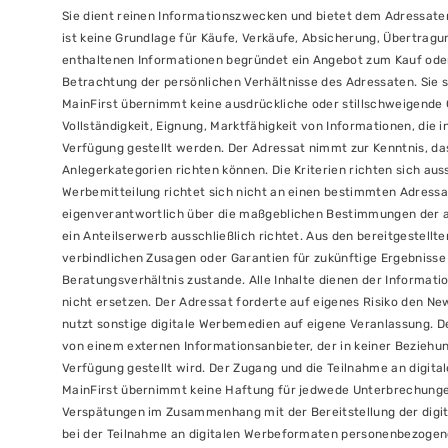
Sie dient reinen Informationszwecken und bietet dem Adressaten
ist keine Grundlage für Käufe, Verkäufe, Absicherung, Übertrag
enthaltenen Informationen begründet ein Angebot zum Kauf oder
Betrachtung der persönlichen Verhältnisse des Adressaten. Sie s
MainFirst übernimmt keine ausdrückliche oder stillschweigende 
Vollständigkeit, Eignung, Marktfähigkeit von Informationen, die
Verfügung gestellt werden. Der Adressat nimmt zur Kenntnis, da
Anlegerkategorien richten können. Die Kriterien richten sich aus
Werbemitteilung richtet sich nicht an einen bestimmten Adressat
eigenverantwortlich über die maßgeblichen Bestimmungen der akt
ein Anteilserwerb ausschließlich richtet. Aus den bereitgestellt
verbindlichen Zusagen oder Garantien für zukünftige Ergebniss
Beratungsverhältnis zustande. Alle Inhalte dienen der Informati
nicht ersetzen. Der Adressat forderte auf eigenes Risiko den Ne
nutzt sonstige digitale Werbemedien auf eigene Veranlassung. D
von einem externen Informationsanbieter, der in keiner Beziehun
Verfügung gestellt wird. Der Zugang und die Teilnahme an digit
MainFirst übernimmt keine Haftung für jedwede Unterbrechungen
Verspätungen im Zusammenhang mit der Bereitstellung der digit
bei der Teilnahme an digitalen Werbeformaten personenbezogen