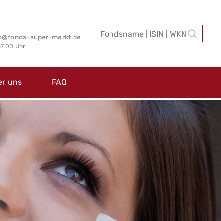
fo@fonds-super-markt.de
 17.00 Uhr
er uns
FAQ