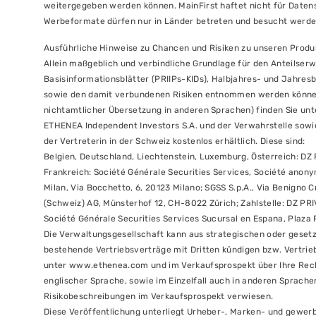
weitergegeben werden können. MainFirst haftet nicht für Datens
Werbeformate dürfen nur in Länder betreten und besucht werden, 
Ausführliche Hinweise zu Chancen und Risiken zu unseren Produ
Allein maßgeblich und verbindliche Grundlage für den Anteilserw
Basisinformationsblätter (PRIIPs-KIDs), Halbjahres- und Jahres
sowie den damit verbundenen Risiken entnommen werden können.
nichtamtlicher Übersetzung in anderen Sprachen) finden Sie un
ETHENEA Independent Investors S.A. und der Verwahrstelle sowie 
der Vertreterin in der Schweiz kostenlos erhältlich. Diese sind:
Belgien, Deutschland, Liechtenstein, Luxemburg, Österreich: DZ
Frankreich: Société Générale Securities Services, Société anony
Milan, Via Bocchetto, 6, 20123 Milano; SGSS S.p.A., Via Benigno
(Schweiz) AG, Münsterhof 12, CH-8022 Zürich; Zahlstelle: DZ PR
Société Générale Securities Services Sucursal en Espana, Plaza 
Die Verwaltungsgesellschaft kann aus strategischen oder gesetz
bestehende Vertriebsverträge mit Dritten kündigen bzw. Vertr
unter www.ethenea.com und im Verkaufsprospekt über Ihre Recht
englischer Sprache, sowie im Einzelfall auch in anderen Sprache
Risikobeschreibungen im Verkaufsprospekt verwiesen.
Diese Veröffentlichung unterliegt Urheber-, Marken- und gewerbl