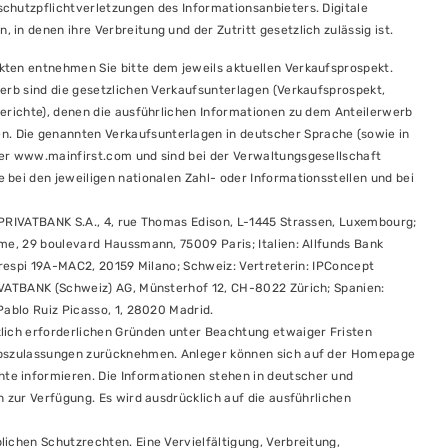
chutzpflichtverletzungen des Informationsanbieters. Digitale
in denen ihre Verbreitung und der Zutritt gesetzlich zulässig ist.
kten entnehmen Sie bitte dem jeweils aktuellen Verkaufsprospekt.
erb sind die gesetzlichen Verkaufsunterlagen (Verkaufsprospekt,
berichte), denen die ausführlichen Informationen zu dem Anteilerwerb
 Die genannten Verkaufsunterlagen in deutscher Sprache (sowie in
ter www.mainfirst.com und sind bei der Verwaltungsgesellschaft
bei den jeweiligen nationalen Zahl- oder Informationsstellen und bei
 PRIVATBANK S.A., 4, rue Thomas Edison, L-1445 Strassen, Luxembourg;
me, 29 boulevard Haussmann, 75009 Paris; Italien: Allfunds Bank
 Crespi 19A-MAC2, 20159 Milano; Schweiz: Vertreterin: IPConcept
IVATBANK (Schweiz) AG, Münsterhof 12, CH-8022 Zürich; Spanien:
Pablo Ruiz Picasso, 1, 28020 Madrid.
lich erforderlichen Gründen unter Beachtung etwaiger Fristen
iebszulassungen zurücknehmen. Anleger können sich auf der Homepage
e informieren. Die Informationen stehen in deutscher und
n zur Verfügung. Es wird ausdrücklich auf die ausführlichen
ichen Schutzrechten. Eine Vervielfältigung, Verbreitung,