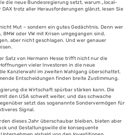
ale die neue Bundesregierung setzt, warum „local-
r DAX trotz aller Herausforderungen glänzt, lesen Sie
 nicht Mut – sondern ein gutes Gedächtnis. Denn wer
s, BMW oder VW mit Krisen umgegangen sind,
gen, aber nicht geschlagen. Und wer genauer
eisen.
r Satz von Hermann Hesse trifft nicht nur die
offnungen vieler Investoren in die neue
die Kanzlerwahl im zweiten Wahlgang überschattet.
mmende Entscheidungen finden breite Zustimmung.
ierung die Wirtschaft spürbar stärken kann. Die
t mit den USA schwelt weiter, und das schwache
gegenüber setzt das sogenannte Sondervermögen für
ktiveres Signal.
den dieses Jahr überschaubar bleiben, bieten aber
Druck und Gestaltungswille die konsequente
Unternehmen alsbald von den Investitionen