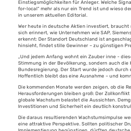
Einstiegsmöglichkeiten für Anleger. Welche Sign
for-local“ mehr als nur ein Trend ist und wieso de
in unserem aktuellen Editorial.
Wer heute in deutsche Aktien investiert, braucht
sich erinnert, wie Unternehmen wie SAP, Siemen
erkennt: Der Standort Deutschland ist angeschla
hinsieht, findet stille Gewinner – zu günstigen Pr
„Und jedem Anfang wohnt ein Zauber inne - diese
Stimmung in der Bevölkerung, sondern auch die H
Bundesregierung. Der Start wurde jedoch durch 
Hoffentlich bleibt das eine Ausnahme – und ko
Die kommenden Monate werden zeigen, ob die Reg
Herausforderungen bleiben groß: Der Zollkonflik
globale Wachstum belastet die Aussichten. Dem
Investitionen und Sicherheit ein deutlich konstru
Die daraus resultierenden Wachstumsimpulse wer
eine attraktive Perspektive. Sollten politischer 
Implementierung begünstigen, dürften deutsche 