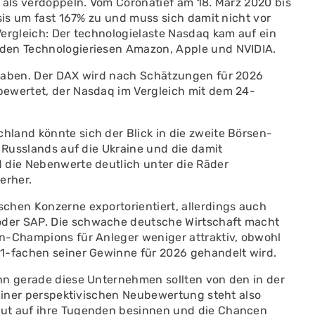
 als verdoppeln. Vom Coronatief am 18. März 2020 bis
sis um fast 167% zu und muss sich damit nicht vor
ergleich: Der technologielaste Nasdaq kam auf ein
den Technologieriesen Amazon, Apple und NVIDIA.
 haben. Der DAX wird nach Schätzungen für 2026
bewertet, der Nasdaq im Vergleich mit dem 24-
land könnte sich der Blick in die zweite Börsen-
s Russlands auf die Ukraine und die damit
 die Nebenwerte deutlich unter die Räder
erher.
chen Konzerne exportorientiert, allerdings auch
der SAP. Die schwache deutsche Wirtschaft macht
n-Champions für Anleger weniger attraktiv, obwohl
1-fachen seiner Gewinne für 2026 gehandelt wird.
nn gerade diese Unternehmen sollten von den in der
 Einer perspektivischen Neubewertung steht also
eut auf ihre Tugenden besinnen und die Chancen