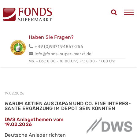
Haben Sie Fragen?
+49 (0)9371 94867-256
info@fonds-super-markt.de
Mo. - Do.: 8.00 - 18.00 Uhr,
Fr.: 8.00 - 17.00 Uhr
19.02.2026
WAR­UM AK­TI­EN AUS JA­PAN UND CO. EI­NE IN­TER­ES­
SAN­TE ER­GÄN­ZUNG IM DE­POT SEIN KÖNN­TEN
DWS Anlagethemen vom
19.02.2026
Deutsche Anleger richten