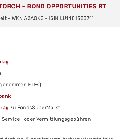
TORCH - BOND OPPORTUNITIES RT
elt - WKN A2AQKG - ISIN LU1481583711
hlag
n
sgenommen ETFs)
bank
trag
zu FondsSuperMarkt
 Service- oder Vermittlungsgebühren