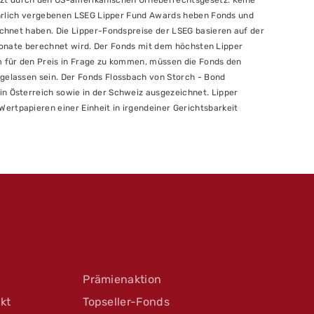
tzt durch den US-amerikanischen Urheberrechtsgesetz. Keine
jährlich vergebenen LSEG Lipper Fund Awards heben Fonds und
ichnet haben. Die Lipper-Fondspreise der LSEG basieren auf der
0 Monate berechnet wird. Der Fonds mit dem höchsten Lipper
m für den Preis in Frage zu kommen, müssen die Fonds den
gelassen sein. Der Fonds Flossbach von Storch - Bond
n Österreich sowie in der Schweiz ausgezeichnet. Lipper
rtpapieren einer Einheit in irgendeiner Gerichtsbarkeit
Prämienaktion
kt
Topseller-Fonds