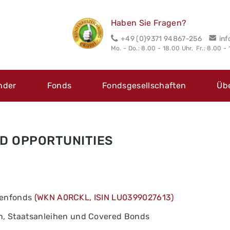
Haben Sie Fragen?
+49 (0)9371 94867-256
in
Mo. - Do.: 8.00 - 18.00 Uhr,
Fr.: 8.00 -
nder
Fonds
Fondsgesellschaften
Üb
D OPPORTUNITIES
ntenfonds
(WKN A0RCKL, ISIN LU0399027613)
n, Staatsanleihen und Covered Bonds