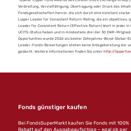
*Quelle: Lipper Fund Awards des London Stock Exchange Group 
Verbreitung, Vervielfältigung, Übertragung oder Druck des Inha
Fondsgesellschaften hervor, die sich durch eine konstant stark
Lipper Leader for Consistent Return-Rating, die ein objektives,
Leader for Consistent Return (Effective Return) Wert in jeder 
UCITS-Status haben und in mindestens drei der 30 EWR-Mitglieds
Opportunities wurde 2026 als bester Zehnjahres-Bond-Global-EUR
Leader-Fonds-Bewertungen stellen keine Anlageberatung dar und 
gedacht. Weitere Informationen finden Sie unter
http://lipperf
Fonds günstiger kaufen
Bei FondsSuperMarkt kaufen Sie Fonds mit 100%
Rabatt auf den Ausgabeaufschlag – egal ob per