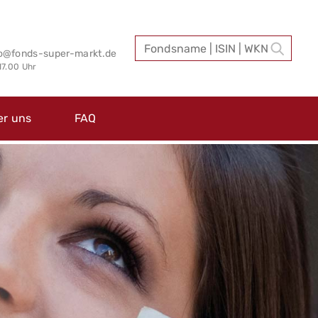
fo@fonds-super-markt.de
 17.00 Uhr
er uns
FAQ