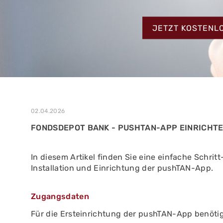
MEHR ERFAHREN
ZUM TESTBERIC
MEHR ERFAHREN
JETZT KOSTENL
MEHR ERFAHREN
02.04.2026
FONDSDEPOT BANK - PUSHTAN-APP EINRICHT
In diesem Artikel finden Sie eine einfache Schrit
Installation und Einrichtung der pushTAN-App.
Zugangsdaten
Für die Ersteinrichtung der pushTAN-App benöti