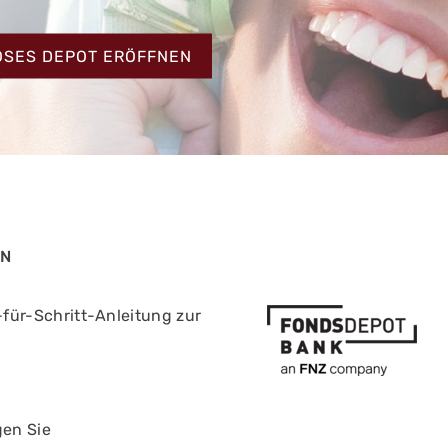
HT
OSES DEPOT ERÖFFNEN
EN
t-für-Schritt-Anleitung zur
gen Sie