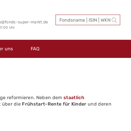
fo@fonds-super-markt.de
 17.00 Uhr
er uns
FAQ
orge reformieren. Neben dem
staatlich
t über die
Frühstart-Rente für Kinder
und deren