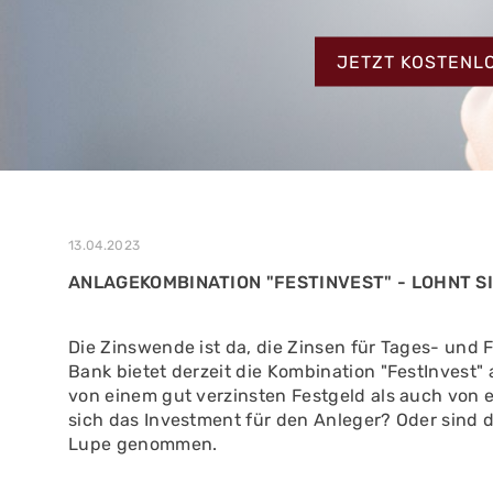
MEHR ERFAHREN
ZUM TESTBERIC
MEHR ERFAHREN
JETZT KOSTENL
MEHR ERFAHREN
13.04.2023
ANLAGEKOMBINATION "FESTINVEST" - LOHNT S
Die Zinswende ist da, die Zinsen für Tages- und
Bank bietet derzeit die Kombination "FestInvest"
von einem gut verzinsten Festgeld als auch von e
sich das Investment für den Anleger? Oder sind 
Lupe genommen.