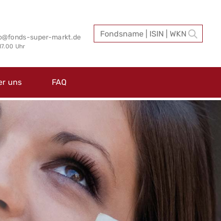
fo@fonds-super-markt.de
 17.00 Uhr
er uns
FAQ